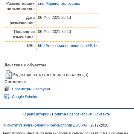
Разместивший
снс Марина Белоусова
пользователь:
Дата
06 Фев 2021 23:13
размещения:
Последнее
06 Фев 2021 23:13
изменение:
URI:
http://repo.kscnet.ru/id/eprint/4015
Действия с объектом
Редактировать (только для владельца)
Статистика
Просмотры и загрузки
Google Scholar
О репозитории
|
Политика репозитория
|
Контакты
©
Институт вулканологии и сейсмологии ДВО РАН
, 2012-
2026
Репозиторий Института вулканологии и сейсмологии ДВО РАН создан на