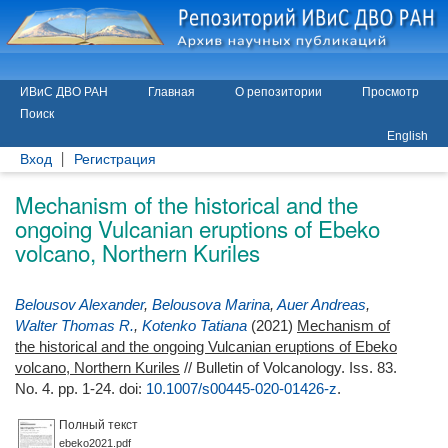
ИВиС ДВО РАН
Главная
О репозитории
Просмотр
Поиск
English
Вход
Регистрация
Mechanism of the historical and the
ongoing Vulcanian eruptions of Ebeko
volcano, Northern Kuriles
Belousov Alexander
,
Belousova Marina
,
Auer Andreas
,
Walter Thomas R.
,
Kotenko Tatiana
(2021)
Mechanism of
the historical and the ongoing Vulcanian eruptions of Ebeko
volcano, Northern Kuriles
// Bulletin of Volcanology. Iss. 83.
No. 4. pp. 1-24.
doi:
10.1007/s00445-020-01426-z
.
Полный текст
ebeko2021.pdf