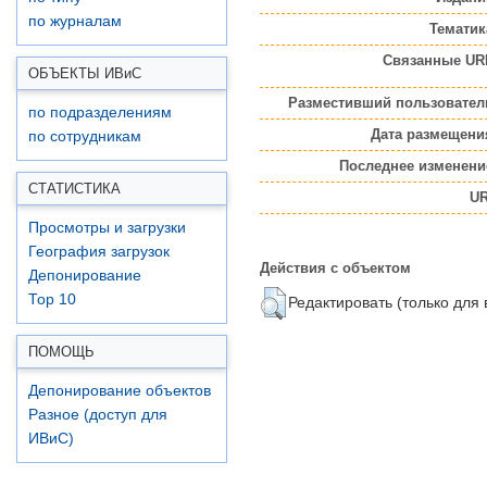
по журналам
Тематик
Связанные UR
ОБЪЕКТЫ ИВ
и
С
Разместивший пользовател
по подразделениям
Дата размещени
по сотрудникам
Последнее изменени
СТАТИСТИКА
UR
Просмотры и загрузки
География загрузок
Действия с объектом
Депонирование
Top 10
Редактировать (только для
ПОМОЩЬ
Депонирование объектов
Разное (доступ для
ИВиС)