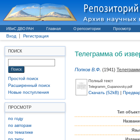
ИВиС ДВО РАН
Главная
О репозитории
Просмотр
Вход
Регистрация
Телеграмма об изве
ПОИСК
Попков В.Ф.
(1941)
Телеграмм
Простой поиск
Полный текст
Расширенный поиск
Telegramm_Gupanovsky.pdf
Скачать (52kB)
|
Предвар
Новые поступления
ПРОСМОТР
Тип объект
по году
Названи
по авторам
Язы
по тематике
Издани
по типу