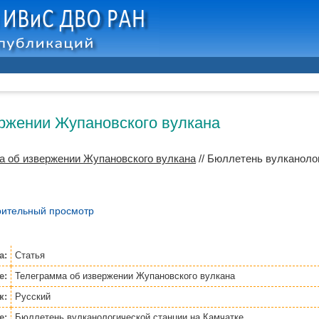
ржении Жупановского вулкана
а об извержении Жупановского вулкана
// Бюллетень вулканолог
ительный просмотр
а:
Статья
е:
Телеграмма об извержении Жупановского вулкана
к:
Русский
е:
Бюллетень вулканологической станции на Камчатке