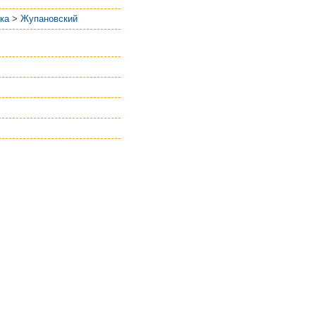
тка
>
Жупановский