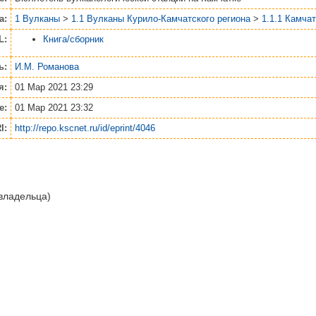
а:
1 Вулканы
>
1.1 Вулканы Курило-Камчатского региона
>
1.1.1 Камча
L:
Книга/сборник
ь:
И.М. Романова
я:
01 Мар 2021 23:29
е:
01 Мар 2021 23:32
I:
http://repo.kscnet.ru/id/eprint/4046
 владельца)