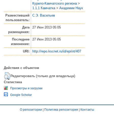
Курило-Камчатского региона
>
1.1.1 Камчатка
>
Академии Наук
Разместивший
С.Э. Васильев
пользователь:
Дата
27 Июн 2013 05:05
размещения:
Последнее
27 Июн 2013 05:05
изменение:
URI:
http://repo.kscnet.ru/id/eprint/407
Действия с объектом
Редактировать (только для владельца)
Статистика
Просмотры и загрузки
Google Scholar
О репозитории
|
Политика репозитория
|
Контакты