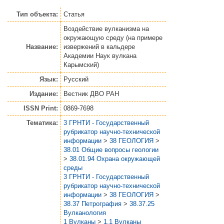
Тип объекта:
Статья
Воздействие вулканизма на
окружающую среду (на примере
Название:
извержений в кальдере
Академии Наук вулкана
Карымский)
Язык:
Русский
Издание:
Вестник ДВО РАН
ISSN Print:
0869-7698
Тематика:
3 ГРНТИ - Государственный
рубрикатор научно-технической
информации
>
38 ГЕОЛОГИЯ
>
38.01 Общие вопросы геологии
>
38.01.94 Охрана окружающей
среды
3 ГРНТИ - Государственный
рубрикатор научно-технической
информации
>
38 ГЕОЛОГИЯ
>
38.37 Петрография
>
38.37.25
Вулканология
1 Вулканы
>
1.1 Вулканы