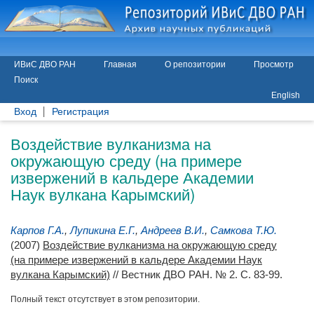
ИВиС ДВО РАН
Главная
О репозитории
Просмотр
Поиск
English
Вход
Регистрация
Воздействие вулканизма на
окружающую среду (на примере
извержений в кальдере Академии
Наук вулкана Карымский)
Карпов Г.А.
,
Лупикина Е.Г.
,
Андреев В.И.
,
Самкова Т.Ю.
(2007)
Воздействие вулканизма на окружающую среду
(на примере извержений в кальдере Академии Наук
вулкана Карымский)
// Вестник ДВО РАН. № 2. С. 83-99.
Полный текст отсутствует в этом репозитории.