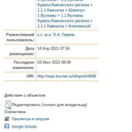
Курило-Камчатского региона
>
1.1.1 Камчатка
>
Шивелуч
1 Вулканы
>
1.1 Вулканы
Курило-Камчатского региона
>
1.1.1 Камчатка
>
Ключевской
Разместивший
к.г.-.м.н. О.А. Гирина
пользователь:
Дата
14 Апр 2021 07:56
размещения:
Последнее
03 Июл 2022 08:08
изменение:
URI:
http://repo.kscnet.ru/id/eprint/4086
Действия с объектом
Редактировать (только для владельца)
Статистика
Просмотры и загрузки
Google Scholar