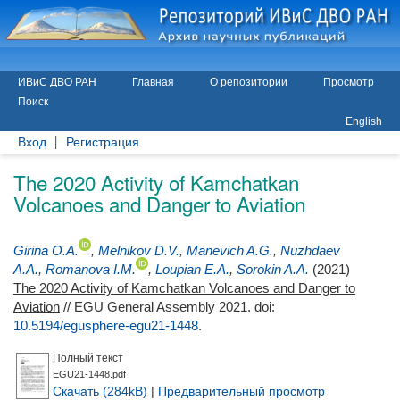
ИВиС ДВО РАН
Главная
О репозитории
Просмотр
Поиск
English
Вход
Регистрация
The 2020 Activity of Kamchatkan
Volcanoes and Danger to Aviation
Girina O.A.
,
Melnikov D.V.
,
Manevich A.G.
,
Nuzhdaev
A.A.
,
Romanova I.M.
,
Loupian E.A.
,
Sorokin A.A.
(2021)
The 2020 Activity of Kamchatkan Volcanoes and Danger to
Aviation
// EGU General Assembly 2021.
doi:
10.5194/egusphere-egu21-1448
.
Полный текст
EGU21-1448.pdf
Скачать (284kB)
|
Предварительный просмотр