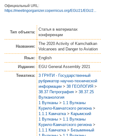
Официальный URL:
https://meetingorganizer.copernicus.org/EGU21/EGU2...
Статья
в материалах
Тип объекта:
конференции
The 2020 Activity of Kamchatkan
Название:
Volcanoes and Danger to Aviation
Язык:
English
Издание:
EGU General Assembly 2021
Тематика:
3 ГРНТИ - Государственный
рубрикатор научно-технической
информации
>
38 ГЕОЛОГИЯ
>
38.37 Петрография
>
38.37.25
Вулканология
1 Вулканы
>
1.1 Вулканы
Курило-Камчатского региона
>
1.1.1 Камчатка
>
Карымский
1 Вулканы
>
1.1 Вулканы
Курило-Камчатского региона
>
1.1.1 Камчатка
>
Безымянный
1 Вулканы
>
1.1 Вулканы