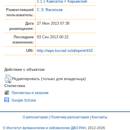
1.1.1 Камчатка
>
Карымский
Разместивший
С.Э. Васильев
пользователь:
Дата
27 Июн 2013 07:38
размещения:
Последнее
03 Сен 2013 00:22
изменение:
URI:
http://repo.kscnet.ru/id/eprint/410
Действия с объектом
Редактировать (только для владельца)
Статистика
Просмотры и загрузки
Google Scholar
О репозитории
|
Политика репозитория
|
Контакты
©
Институт вулканологии и сейсмологии ДВО РАН
, 2012-
2026