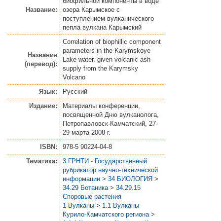
биофильной компоненты в воде
Название:
озера Карымское с
поступлением вулканического
пепла вулкана Карымский
Correlation of biophillic component
parameters in the Karymskoye
Название
Lake water, given volcanic ash
(перевод):
supply from the Karymsky
Volcano
Язык:
Русский
Издание:
Материалы конференции,
посвященной Дню вулканолога,
Петропавловск-Камчатский, 27-
29 марта 2008 г.
ISBN:
978-5 90224-04-8
Тематика:
3 ГРНТИ - Государственный
рубрикатор научно-технической
информации
>
34 БИОЛОГИЯ
>
34.29 Ботаника
>
34.29.15
Споровые растения
1 Вулканы
>
1.1 Вулканы
Курило-Камчатского региона
>