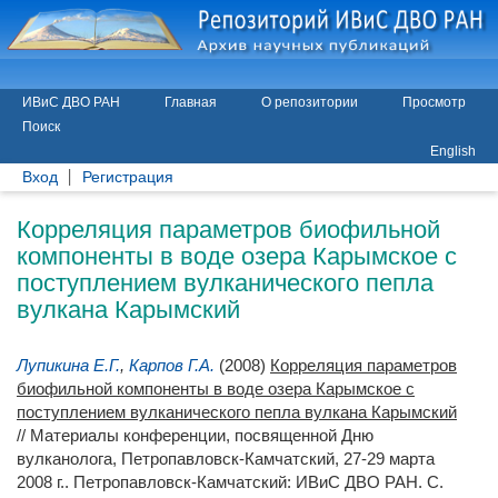
ИВиС ДВО РАН
Главная
О репозитории
Просмотр
Поиск
English
Вход
Регистрация
Корреляция параметров биофильной
компоненты в воде озера Карымское с
поступлением вулканического пепла
вулкана Карымский
Лупикина Е.Г.
,
Карпов Г.А.
(2008)
Корреляция параметров
биофильной компоненты в воде озера Карымское с
поступлением вулканического пепла вулкана Карымский
// Материалы конференции, посвященной Дню
вулканолога, Петропавловск-Камчатский, 27-29 марта
2008 г.. Петропавловск-Камчатский: ИВиС ДВО РАН. С.