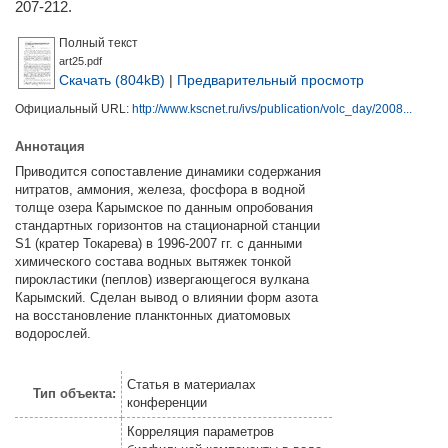
207-212.
Полный текст
art25.pdf
Скачать (804kB)
|
Предварительный просмотр
Официальный URL:
http://www.kscnet.ru/ivs/publication/volc_day/2008...
Аннотация
Приводится сопоставление динамики содержания
нитратов, аммония, железа, фосфора в водной
толще озера Карымское по данным опробования
стандартных горизонтов на стационарной станции
S1 (кратер Токарева) в 1996-2007 гг. с данными
химического состава водных вытяжек тонкой
пирокластики (пеплов) извергающегося вулкана
Карымский. Сделан вывод о влиянии форм азота
на восстановление планктонных диатомовых
водорослей.
Статья
в материалах
Тип объекта:
конференции
Корреляция параметров