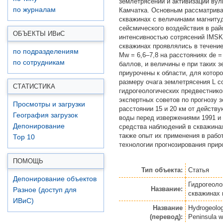
землетрясений и активизаций ву
по журналам
Камчатка. Основным рассматрива
скважинах с величинами магнитуд
сейсмического воздействия в рай
ОБЪЕКТЫ ИВ
и
С
интенсивностью сотрясений IMSK-
скважинах проявлялись в течени
по подразделениям
Mw = 6,6–7,8 на расстояниях de 
по сотрудникам
баллов, и величины e при таких 
приурочены к области, для кото
размеру очага землетрясения L с
СТАТИСТИКА
гидрогеологических предвестник
экспертных советов по прогнозу 
Просмотры и загрузки
расстоянии 15 и 20 км от действ
География загрузок
воды перед извержениями 1991 и 
Депонирование
средства наблюдений в скважинах
также опыт их применения в рабо
Top 10
технологии прогнозирования прир
ПОМОЩЬ
Тип объекта:
Статья
Депонирование объектов
Гидрогеоло
Название:
Разное (доступ для
скважинах 
ИВиС)
Название
Hydrogeolog
(перевод):
Peninsula w