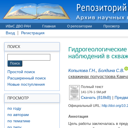
ИВиС ДВО РАН
Главная
О репозитории
Просмотр
Вход
Регистрация
Гидрогеологические
ПОИСК
наблюдений в скваж
Копылова Г.Н.
,
Болдина С.В.
Простой поиск
скважинах полуострова Камч
Расширенный поиск
Новые поступления
Полный текст
141-176-1-SM.pdf
Скачать (818kB)
|
Предва
ПРОСМОТР
Официальный URL:
http://doi.org/1
по году
по авторам
Аннотация
по тематике
Цель работы заключалась в пред
по типу