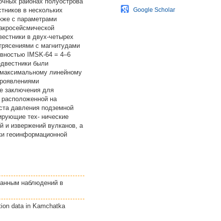
очных районах полуострова
тников в нескольких
Google Scholar
акже с параметрами
макросейсмической
вестники в двух-четырех
трясениями с магнитудами
ивностью IMSK-64 = 4–6
едвестники были
к максимальному линейному
проявлениями
е заключения для
, расположенной на
оста давления подземной
ирующие тех- нические
й и извержений вулканов, а
тки геоинформационной
 данным наблюдений в
ation data in Kamchatka