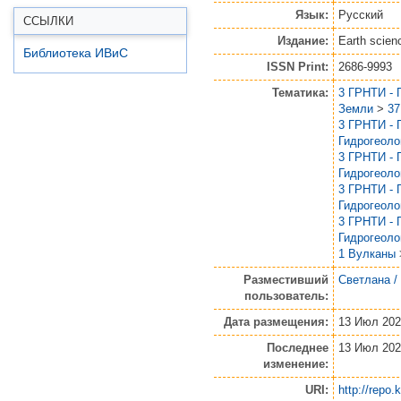
Язык:
Русский
ССЫЛКИ
Издание:
Earth scien
Библиотека ИВиС
ISSN Print:
2686-9993
Тематика:
3 ГРНТИ - 
Земли
>
37
3 ГРНТИ - 
Гидрогеоло
3 ГРНТИ - 
Гидрогеоло
3 ГРНТИ - 
Гидрогеоло
3 ГРНТИ - 
Гидрогеоло
1 Вулканы
Разместивший
Светлана /
пользователь:
Дата размещения:
13 Июл 202
Последнее
13 Июл 202
изменение:
URI:
http://repo.