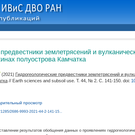
 предвестники землетрясений и вулканичес
инах полуострова Камчатка
(2021)
Гидрогеологические предвестники землетрясений и вул
атка
// Earth sciences and subsoil use. Т. 44, № 2. С. 141-150.
doi:
1
рительный просмотр
0.21285/2686-9993-2021-44-2-141-15...
ставлении результатов обобщения данных о проявлениях гидрогеологич