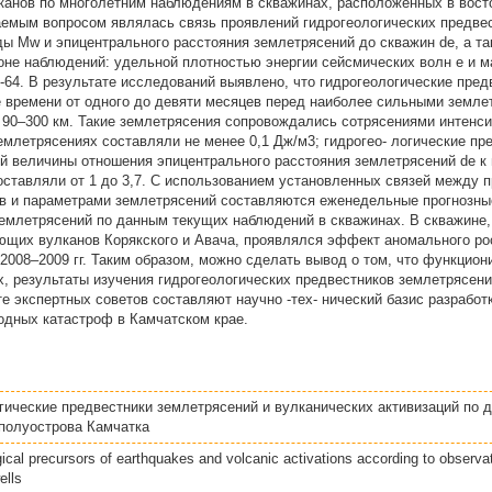
лканов по многолетним наблюдениям в скважинах, расположенных в вост
емым вопросом являлась связь проявлений гидрогеологических предвес
ы Mw и эпицентрального расстояния землетрясений до скважин de, а т
оне наблюдений: удельной плотностью энергии сейсмических волн e и 
64. В результате исследований выявлено, что гидрогеологические пред
е времени от одного до девяти месяцев перед наиболее сильными земле
= 90–300 км. Такие землетрясения сопровождались сотрясениями интенс
землетрясениях составляли не менее 0,1 Дж/м3; гидрогео- логические пр
рой величины отношения эпицентрального расстояния землетрясений de 
оставляли от 1 до 3,7. С использованием установленных связей между 
ов и параметрами землетрясений составляются еженедельные прогнозны
землетрясений по данным текущих наблюдений в скважинах. В скважине
ующих вулканов Корякского и Авача, проявлялся эффект аномального р
2008–2009 гг. Таким образом, можно сделать вывод о том, что функцион
, результаты изучения гидрогеологических предвестников землетрясени
те экспертных советов составляют научно -тех- нический базис разрабо
одных катастроф в Камчатском крае.
гические предвестники землетрясений и вулканических активизаций по
полуострова Камчатка
ical precursors of earthquakes and volcanic activations according to observ
ells