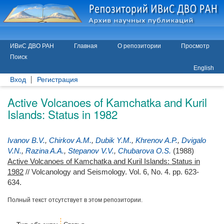
ИВиС ДВО РАН
Главная
О репозитории
Просмотр
Поиск
English
Вход
Регистрация
Active Volcanoes of Kamchatka and Kuril
Islands: Status in 1982
Ivanov B.V.
,
Chirkov A.M.
,
Dubik Y.M.
,
Khrenov A.P.
,
Dvigalo
V.N.
,
Razina A.A.
,
Stepanov V.V.
,
Chubarova O.S.
(1988)
Active Volcanoes of Kamchatka and Kuril Islands: Status in
1982
// Volcanology and Seismology. Vol. 6, No. 4. pp. 623-
634.
Полный текст отсутствует в этом репозитории.