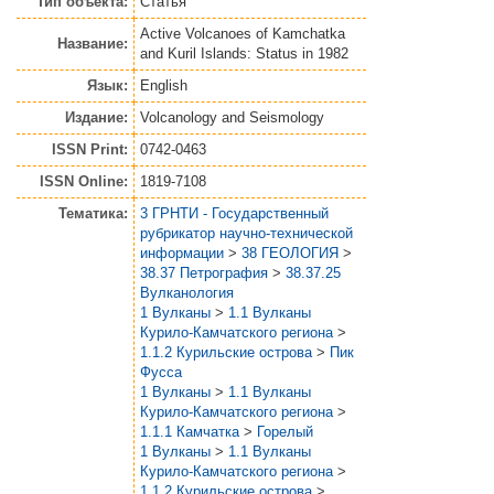
Тип объекта:
Статья
Active Volcanoes of Kamchatka
Название:
and Kuril Islands: Status in 1982
Язык:
English
Издание:
Volcanology and Seismology
ISSN Print:
0742-0463
ISSN Online:
1819-7108
Тематика:
3 ГРНТИ - Государственный
рубрикатор научно-технической
информации
>
38 ГЕОЛОГИЯ
>
38.37 Петрография
>
38.37.25
Вулканология
1 Вулканы
>
1.1 Вулканы
Курило-Камчатского региона
>
1.1.2 Курильские острова
>
Пик
Фусса
1 Вулканы
>
1.1 Вулканы
Курило-Камчатского региона
>
1.1.1 Камчатка
>
Горелый
1 Вулканы
>
1.1 Вулканы
Курило-Камчатского региона
>
1.1.2 Курильские острова
>