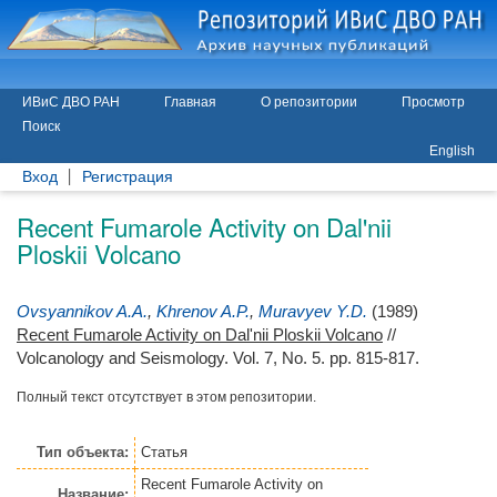
ИВиС ДВО РАН
Главная
О репозитории
Просмотр
Поиск
English
Вход
Регистрация
Recent Fumarole Activity on Dal'nii
Ploskii Volcano
Ovsyannikov A.A.
,
Khrenov A.P.
,
Muravyev Y.D.
(1989)
Recent Fumarole Activity on Dal'nii Ploskii Volcano
//
Volcanology and Seismology. Vol. 7, No. 5. pp. 815-817.
Полный текст отсутствует в этом репозитории.
Тип объекта:
Статья
Recent Fumarole Activity on
Название: