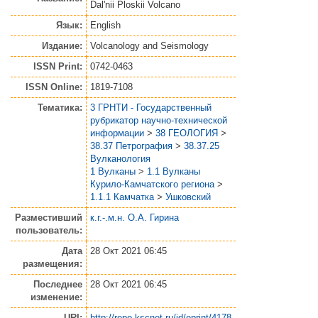
Dal'nii Ploskii Volcano
Язык:
English
Издание:
Volcanology and Seismology
ISSN Print:
0742-0463
ISSN Online:
1819-7108
Тематика:
3 ГРНТИ - Государственный
рубрикатор научно-технической
информации
>
38 ГЕОЛОГИЯ
>
38.37 Петрография
>
38.37.25
Вулканология
1 Вулканы
>
1.1 Вулканы
Курило-Камчатского региона
>
1.1.1 Камчатка
>
Ушковский
Разместивший
к.г.-.м.н. О.А. Гирина
пользователь:
Дата
28 Окт 2021 06:45
размещения:
Последнее
28 Окт 2021 06:45
изменение:
URI:
http://repo.kscnet.ru/id/eprint/4178