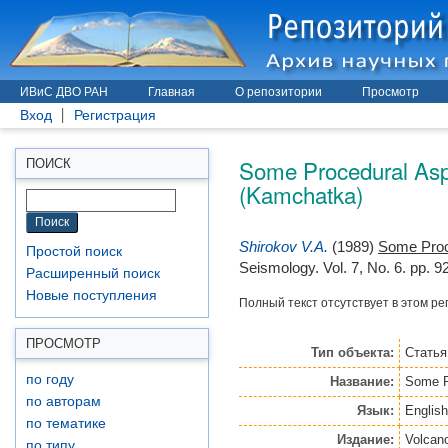
ИВиС ДВО РАН
Главная
О репозитории
Просмотр
Вход
Регистрация
Some Procedural Aspe
ПОИСК
(Kamchatka)
Shirokov V.A.
(1989)
Some Proce
Простой поиск
Seismology. Vol. 7, No. 6. pp. 9
Расширенный поиск
Новые поступления
Полный текст отсутствует в этом ре
ПРОСМОТР
Тип объекта:
Статья
по году
Название:
Some P
по авторам
Язык:
English
по тематике
Издание:
Volcan
по типу