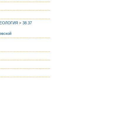
ГЕОЛОГИЯ
>
38.37
евской