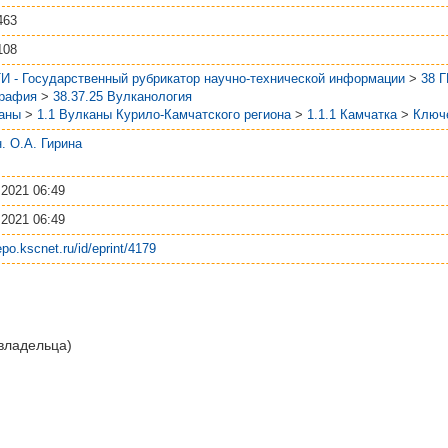
463
108
И - Государственный рубрикатор научно-технической информации
>
38 
графия
>
38.37.25 Вулканология
аны
>
1.1 Вулканы Курило-Камчатского региона
>
1.1.1 Камчатка
>
Ключ
.н. О.А. Гирина
 2021 06:49
 2021 06:49
repo.kscnet.ru/id/eprint/4179
 владельца)