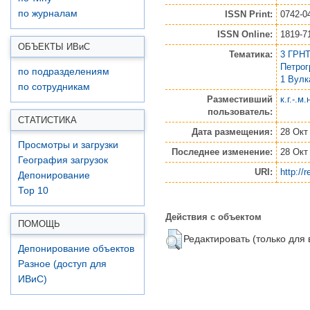
по журналам
ISSN Print:
0742-0
ISSN Online:
1819-7
ОБЪЕКТЫ ИВ
и
С
Тематика:
3 ГРНТ
Петро
по подразделениям
1 Вулк
по сотрудникам
Разместивший
к.г.-.м
пользователь:
СТАТИСТИКА
Дата размещения:
28 Окт
Просмотры и загрузки
Последнее изменение:
28 Окт
География загрузок
URI:
http://
Депонирование
Top 10
Действия с объектом
ПОМОЩЬ
Редактировать (только для
Депонирование объектов
Разное (доступ для
ИВиС)