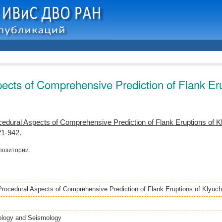
cts of Comprehensive Prediction of Flank Eru
dural Aspects of Comprehensive Prediction of Flank Eruptions of 
21-942.
позитории.
rocedural Aspects of Comprehensive Prediction of Flank Eruptions of Klyuc
ology and Seismology