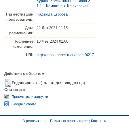
Курило-Камчатского региона
>
1.1.1 Камчатка
>
Ключевской
Разместивший
Надежда Егорова
пользователь:
Дата
22 Дек 2021 22:13
размещения:
Последнее
13 Фев 2024 01:08
изменение:
URI:
http://repo.kscnet.ru/id/eprint/4217
Действия с объектом
Редактировать (только для владельца)
Статистика
Просмотры и загрузки
Google Scholar
О репозитории
|
Политика репозитория
|
Контакты