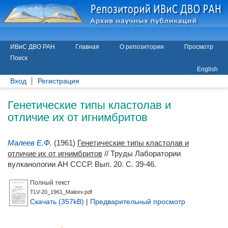
ИВиС ДВО РАН
Главная
О репозитории
Просмотр
Поиск
English
Вход
Регистрация
Генетические типы кластолав и
отличие их от игнимбритов
Малеев Е.Ф.
(1961)
Генетические типы кластолав и
отличие их от игнимбритов
// Труды Лаборатории
вулканологии АН СССР. Вып. 20. С. 39-46.
Полный текст
TLV-20_1961_Maleev.pdf
Скачать (357kB)
|
Предварительный просмотр