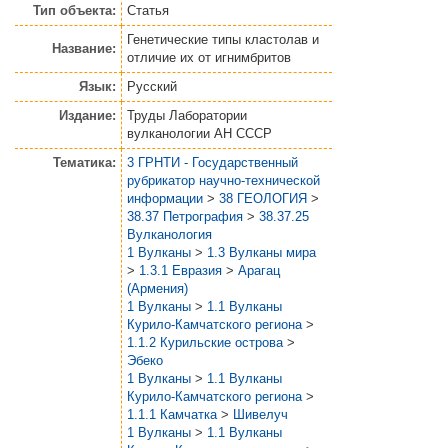
Тип объекта:
Статья
Генетические типы кластолав и
Название:
отличие их от игнимбритов
Язык:
Русский
Издание:
Труды Лаборатории
вулканологии АН СССР
Тематика:
3 ГРНТИ - Государственный
рубрикатор научно-технической
информации
>
38 ГЕОЛОГИЯ
>
38.37 Петрография
>
38.37.25
Вулканология
1 Вулканы
>
1.3 Вулканы мира
>
1.3.1 Евразия
>
Арагац
(Армения)
1 Вулканы
>
1.1 Вулканы
Курило-Камчатского региона
>
1.1.2 Курильские острова
>
Эбеко
1 Вулканы
>
1.1 Вулканы
Курило-Камчатского региона
>
1.1.1 Камчатка
>
Шивелуч
1 Вулканы
>
1.1 Вулканы