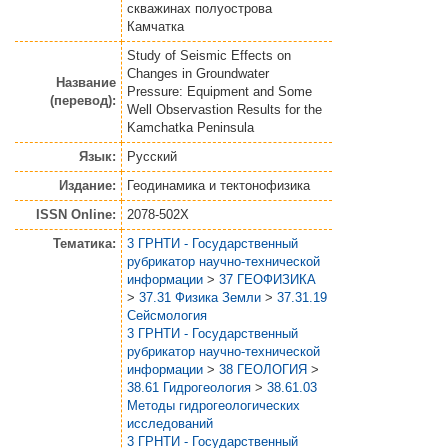
скважинах полуострова
Камчатка
Study of Seismic Effects on
Changes in Groundwater
Название
Pressure: Equipment and Some
(перевод):
Well Observastion Results for the
Kamchatka Peninsula
Язык:
Русский
Издание:
Геодинамика и тектонофизика
ISSN Online:
2078-502X
Тематика:
3 ГРНТИ - Государственный
рубрикатор научно-технической
информации
>
37 ГЕОФИЗИКА
>
37.31 Физика Земли
>
37.31.19
Сейсмология
3 ГРНТИ - Государственный
рубрикатор научно-технической
информации
>
38 ГЕОЛОГИЯ
>
38.61 Гидрогеология
>
38.61.03
Методы гидрогеологических
исследований
3 ГРНТИ - Государственный