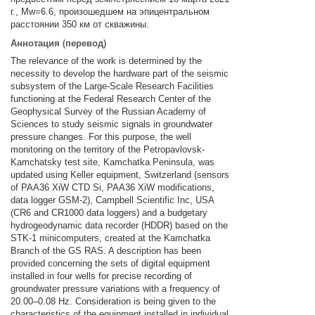
г., Мw=6.6, произошедшем на эпицентральном
расстоянии 350 км от скважины.
Аннотация (перевод)
The relevance of the work is determined by the
necessity to develop the hardware part of the seismic
subsystem of the Large-Scale Research Facilities
functioning at the Federal Research Center of the
Geophysical Survey of the Russian Academy of
Sciences to study seismic signals in groundwater
pressure changes. For this purpose, the well
monitoring on the territory of the Petropavlovsk-
Kamchatsky test site, Kamchatka Peninsula, was
updated using Keller equipment, Switzerland (sensors
of PAA36 XiW CTD Si, PAA36 XiW modifications,
data logger GSM-2), Campbell Scientific Inc, USA
(CR6 and CR1000 data loggers) and a budgetary
hydrogeodynamic data recorder (HDDR) based on the
STK-1 minicomputers, created at the Kamchatka
Branch of the GS RAS. A description has been
provided concerning the sets of digital equipment
installed in four wells for precise recording of
groundwater pressure variations with a frequency of
20.00–0.08 Hz. Consideration is being given to the
characteristics of the equipment installed in individual