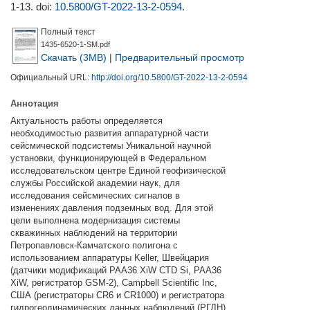
1-13.
doi:
10.5800/GT-2022-13-2-0594
.
Полный текст
1435-6520-1-SM.pdf
Скачать (3MB)
|
Предварительный просмотр
Официальный URL:
http://doi.org/10.5800/GT-2022-13-2-0594
Аннотация
Актуальность работы определяется
необходимостью развития аппаратурной части
сейсмической подсистемы Уникальной научной
установки, функционирующей в Федеральном
исследовательском центре Единой геофизической
службы Российской академии наук, для
исследования сейсмических сигналов в
изменениях давления подземных вод. Для этой
цели выполнена модернизация системы
скважинных наблюдений на территории
Петропавловск-Камчатского полигона с
использованием аппаратуры Keller, Швейцария
(датчики модификаций PAA36 XiW CTD Si, PAA36
XiW, регистратор GSM-2), Campbell Scientific Inc,
США (регистраторы CR6 и CR1000) и регистратора
гидрогеодинамических данных наблюдений (РГДН)