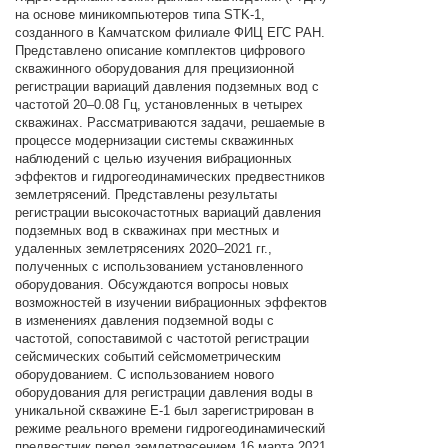
на основе миникомпьютеров типа STK-1,
созданного в Камчатском филиале ФИЦ ЕГС РАН.
Представлено описание комплектов цифрового
скважинного оборудования для прецизионной
регистрации вариаций давления подземных вод с
частотой 20–0.08 Гц, установленных в четырех
скважинах. Рассматриваются задачи, решаемые в
процессе модернизации системы скважинных
наблюдений с целью изучения вибрационных
эффектов и гидрогеодинамических предвестников
землетрясений. Представлены результаты
регистрации высокочастотных вариаций давления
подземных вод в скважинах при местных и
удаленных землетрясениях 2020–2021 гг.,
полученных с использованием установленного
оборудования. Обсуждаются вопросы новых
возможностей в изучении вибрационных эффектов
в изменениях давления подземной воды с
частотой, сопоставимой с частотой регистрации
сейсмических событий сейсмометрическим
оборудованием. С использованием нового
оборудования для регистрации давления воды в
уникальной скважине Е-1 был зарегистрирован в
режиме реального времени гидрогеодинамический
предвестник перед землетрясением 16 марта 2021