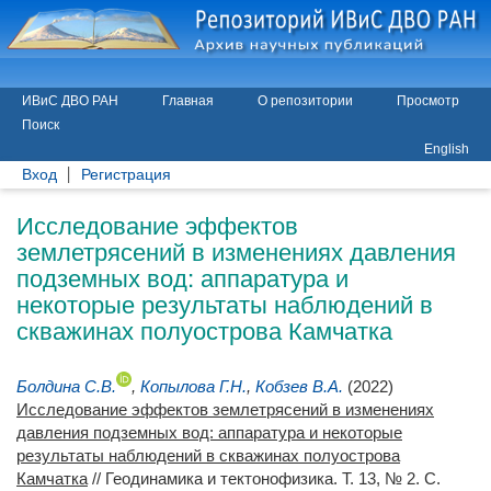
ИВиС ДВО РАН
Главная
О репозитории
Просмотр
Поиск
English
Вход
Регистрация
Исследование эффектов
землетрясений в изменениях давления
подземных вод: аппаратура и
некоторые результаты наблюдений в
скважинах полуострова Камчатка
Болдина С.В.
,
Копылова Г.Н.
,
Кобзев В.А.
(2022)
Исследование эффектов землетрясений в изменениях
давления подземных вод: аппаратура и некоторые
результаты наблюдений в скважинах полуострова
Камчатка
// Геодинамика и тектонофизика. Т. 13, № 2. С.