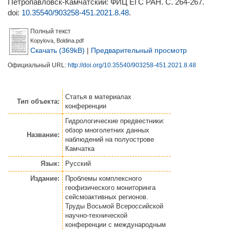
Петропавловск-Камчатский: ФИЦ ЕГС РАН. С. 264-267.
doi:
10.35540/903258-451.2021.8.48
.
Полный текст
Kopylova, Boldina.pdf
Скачать (369kB)
|
Предварительный просмотр
Официальный URL:
http://doi.org/10.35540/903258-451.2021.8.48
Статья
в материалах
Тип объекта:
конференции
Гидрологические предвестники:
обзор многолетних данных
Название:
наблюдений на полуострове
Камчатка
Язык:
Русский
Издание:
Проблемы комплексного
геофизического мониторинга
сейсмоактивных регионов.
Труды Восьмой Всероссийской
научно-технической
конференции с международным