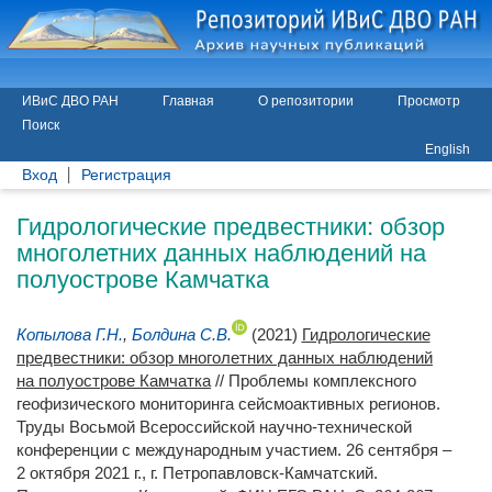
ИВиС ДВО РАН
Главная
О репозитории
Просмотр
Поиск
English
Вход
Регистрация
Гидрологические предвестники: обзор
многолетних данных наблюдений на
полуострове Камчатка
Копылова Г.Н.
,
Болдина С.В.
(2021)
Гидрологические
предвестники: обзор многолетних данных наблюдений
на полуострове Камчатка
// Проблемы комплексного
геофизического мониторинга сейсмоактивных регионов.
Труды Восьмой Всероссийской научно-технической
конференции с международным участием. 26 сентября –
2 октября 2021 г., г. Петропавловск-Камчатский.