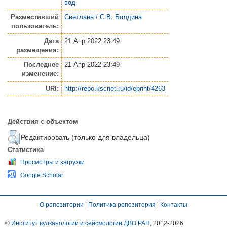
вод
Разместивший
Светлана / С.В. Болдина
пользователь:
Дата
21 Апр 2022 23:49
размещения:
Последнее
21 Апр 2022 23:49
изменение:
URI:
http://repo.kscnet.ru/id/eprint/4263
Действия с объектом
Редактировать (только для владельца)
Статистика
Просмотры и загрузки
Google Scholar
О репозитории
|
Политика репозитория
|
Контакты
©
Институт вулканологии и сейсмологии ДВО РАН
, 2012-
2026