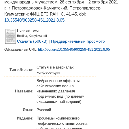
международным участием. 26 сентября – 2 октября 2021
г., г. Петропавловск-Камчатский. Петропавловск-
Камчатский: ФИЦ ЕГС РАН. С. 41-45.
doi:
10.35540/903258-451.2021.8.05
.
Полный текст
Boldina, Kopylova.pdf
Скачать (508kB)
|
Предварительный просмотр
Официальный URL:
http://doi.org/10.35540/903258-451.2021.8.05
Статья
в материалах
Тип объекта:
конференции
Вибрационные эффекты
сейсмических волн в
Название:
изменениях давления
подземных вод (по данным
скважинных наблюдений)
Язык:
Русский
Издание:
Проблемы комплексного
геофизического мониторинга
сейсмоактивных регионов.