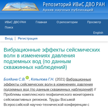
ИВиС ДВО РАН
Главная
О репозитории
Просмотр
Поиск
English
Вход
Регистрация
Вибрационные эффекты сейсмических
волн в изменениях давления
подземных вод (по данным
скважинных наблюдений)
Болдина С.В.
,
Копылова Г.Н.
(2021)
Вибрационные
эффекты сейсмических волн в изменениях давления
подземных вод (по данным скважинных наблюдений)
//
Проблемы комплексного геофизического мониторинга
сейсмоактивных регионов. Труды Восьмой
Всероссийской научно-технической конференции с