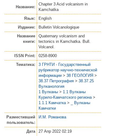
Chapter 3 Acid volcanism in
Название:
Kamchatka
Язык:
English
Издание:
Bulletin Volcanologique
Название
Quaternary volcanism and
книги:
tectonics in Kamchatka. Bull.
Volcanol.
ISSN Print:
0258-8900
Тематика:
3 ГРНТИ - Государственный
рубрикатор научно-технической
информации
>
38 ГЕОЛОГИЯ
>
38.37 Петрография
>
38.37.25
Вулканология
1 Вулканы
>
1.1 Вулканы
Курило-Камчатского региона
>
1.1.1 Камчатка
>
_ Вулканы
Камчатки
Разместивший
И.М. Романова
пользователь:
Дата
27 Апр 2022 02:19