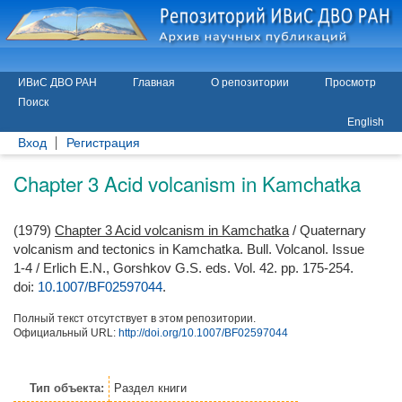
ИВиС ДВО РАН
Главная
О репозитории
Просмотр
Поиск
English
Вход
Регистрация
Chapter 3 Acid volcanism in Kamchatka
(1979)
Chapter 3 Acid volcanism in Kamchatka
/ Quaternary
volcanism and tectonics in Kamchatka. Bull. Volcanol. Issue
1-4 /
Erlich E.N.
,
Gorshkov G.S.
eds. Vol. 42. pp. 175-254.
doi:
10.1007/BF02597044
.
Полный текст отсутствует в этом репозитории.
Официальный URL:
http://doi.org/10.1007/BF02597044
Тип объекта:
Раздел книги