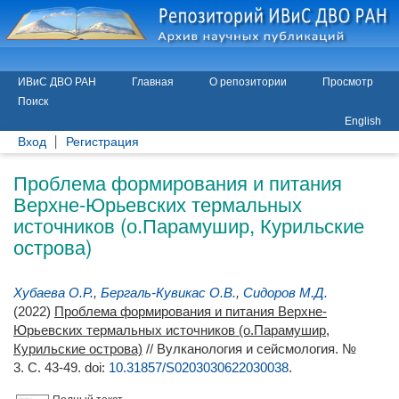
ИВиС ДВО РАН
Главная
О репозитории
Просмотр
Поиск
English
Вход
Регистрация
Проблема формирования и питания
Верхне-Юрьевских термальных
источников (о.Парамушир, Курильские
острова)
Хубаева О.Р.
,
Бергаль-Кувикас О.В.
,
Сидоров М.Д.
(2022)
Проблема формирования и питания Верхне-
Юрьевских термальных источников (о.Парамушир,
Курильские острова)
// Вулканология и сейсмология. №
3. С. 43-49.
doi:
10.31857/S0203030622030038
.