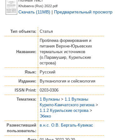
Полный текст
Khubaeva (Rus) 2022.pdf
Скачать (11MB)
|
Предварительный просмотр
Тип объекта:
Статья
Проблема формирования и
питания Верхне-Юрьевских
Название:
термальных источников
(о.Парамушир, Курильские
острова)
Язык:
Русский
Издание:
Вулканология и сейсмология
ISSN Print:
0203-0306
Тематика:
1 Вулканы
>
1.1 Вулканы
Курило-Камчатского региона
>
1.1.2 Курильские острова
>
Эбеко
Разместивший
в.н.с. О.В. Бергаль-Кувикас
пользователь:
Дата
01 Июл 2022 20:20