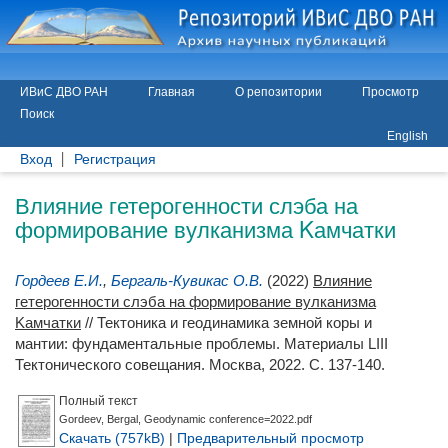
ИВиС ДВО РАН
Главная
О репозитории
Просмотр
Поиск
English
Вход
Регистрация
Влияние гетерогенности слэба на
формирование вулканизма Kамчатки
Гордеев Е.И.
,
Бергаль-Кувикас О.В.
(2022)
Влияние
гетерогенности слэба на формирование вулканизма
Kамчатки
// Тектоника и геодинамика земной коры и
мантии: фундаментальные проблемы. Материалы LIII
Тектонического совещания. Москва, 2022. С. 137-140.
Полный текст
Gordeev, Bergal, Geodynamic conference=2022.pdf
Скачать (757kB)
|
Предварительный просмотр