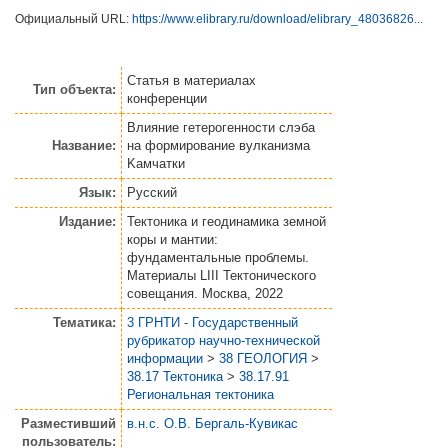
Официальный URL:
https://www.elibrary.ru/download/elibrary_48036826...
Статья
в материалах
Тип объекта:
конференции
Влияние гетерогенности слэба
Название:
на формирование вулканизма
Kамчатки
Язык:
Русский
Издание:
Тектоника и геодинамика земной
коры и мантии:
фундаментальные проблемы.
Материалы LIII Тектонического
совещания. Москва, 2022
Тематика:
3 ГРНТИ - Государственный
рубрикатор научно-технической
информации
>
38 ГЕОЛОГИЯ
>
38.17 Тектоника
>
38.17.91
Региональная тектоника
Разместивший
в.н.с. О.В. Бергаль-Кувикас
пользователь: