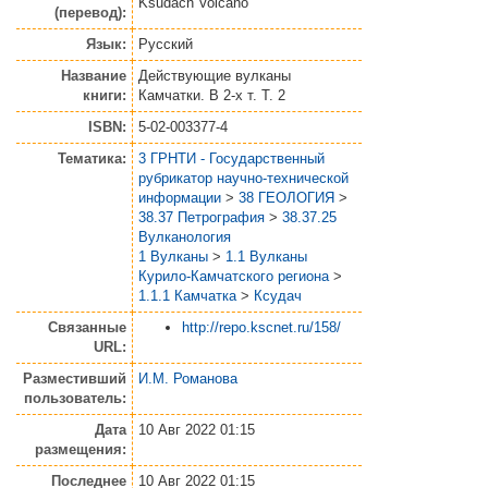
Ksudach Volcano
(перевод):
Язык:
Русский
Название
Действующие вулканы
книги:
Камчатки. В 2-х т. Т. 2
ISBN:
5-02-003377-4
Тематика:
3 ГРНТИ - Государственный
рубрикатор научно-технической
информации
>
38 ГЕОЛОГИЯ
>
38.37 Петрография
>
38.37.25
Вулканология
1 Вулканы
>
1.1 Вулканы
Курило-Камчатского региона
>
1.1.1 Камчатка
>
Ксудач
Связанные
http://repo.kscnet.ru/158/
URL:
Разместивший
И.М. Романова
пользователь:
Дата
10 Авг 2022 01:15
размещения:
Последнее
10 Авг 2022 01:15