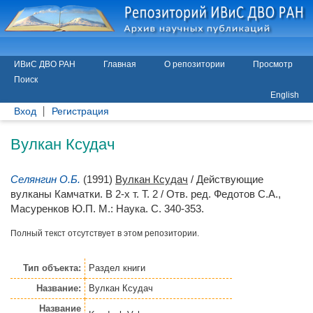
ИВиС ДВО РАН
Главная
О репозитории
Просмотр
Поиск
English
Вход
Регистрация
Вулкан Ксудач
Селянгин О.Б.
(1991)
Вулкан Ксудач
/ Действующие
вулканы Камчатки. В 2-х т. Т. 2 / Отв. ред.
Федотов С.А.
,
Масуренков Ю.П.
М.: Наука. С. 340-353.
Полный текст отсутствует в этом репозитории.
Тип объекта:
Раздел книги
Название:
Вулкан Ксудач
Название