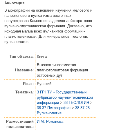
Аннотация
В монографии на основании изучения мелового и
палеогенового вулканизма восточных
полуостровов Камчатки выделена лейкократовая
вулкано-плутоническая формация. Доказано, что
исходная магма всех вулканитов формации -
плагиотолеитовая. Для минералогов, геологов,
вулканологов.
Тип объекта:
Книга
Высокоглиноземистая
Название:
плагиотолеитовая формация
островных дуг
Язык:
Русский
Тематика:
3 ГРНТИ - Государственный
рубрикатор научно-технической
информации
>
38 ГЕОЛОГИЯ
>
38.37 Петрография
>
38.37.25
Вулканология
Разместивший
И.М. Романова
пользователь: