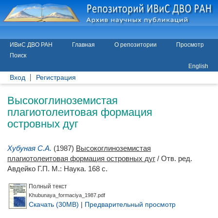
ИВиС ДВО РАН
Главная
О репозитории
Просмотр
Поиск
English
Вход
Регистрация
Высокоглиноземистая
плагиотолеитовая формация
островных дуг
Хубуная С.А.
(1987)
Высокоглиноземистая
плагиотолеитовая формация островных дуг
/ Отв. ред.
Авдейко Г.П.
М.: Наука. 168 с.
Полный текст
Khubunaya_formaciya_1987.pdf
Скачать (30MB)
|
Предварительный просмотр