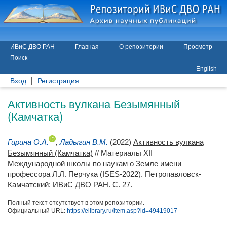
ИВиС ДВО РАН
Главная
О репозитории
Просмотр
Поиск
English
Вход
Регистрация
Активность вулкана Безымянный
(Камчатка)
Гирина О.А.
,
Ладыгин В.М.
(2022)
Активность вулкана
Безымянный (Камчатка)
// Материалы XII
Международной школы по наукам о Земле имени
профессора Л.Л. Перчука (ISES-2022). Петропавловск-
Камчатский: ИВиС ДВО РАН. С. 27.
Полный текст отсутствует в этом репозитории.
Официальный URL:
https://elibrary.ru/item.asp?id=49419017