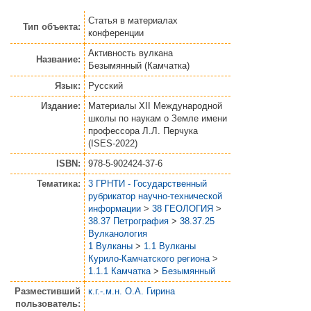
Статья
в материалах
Тип объекта:
конференции
Активность вулкана
Название:
Безымянный (Камчатка)
Язык:
Русский
Издание:
Материалы XII Международной
школы по наукам о Земле имени
профессора Л.Л. Перчука
(ISES-2022)
ISBN:
978-5-902424-37-6
Тематика:
3 ГРНТИ - Государственный
рубрикатор научно-технической
информации
>
38 ГЕОЛОГИЯ
>
38.37 Петрография
>
38.37.25
Вулканология
1 Вулканы
>
1.1 Вулканы
Курило-Камчатского региона
>
1.1.1 Камчатка
>
Безымянный
Разместивший
к.г.-.м.н. О.А. Гирина
пользователь: