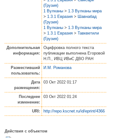
(Грузия)
1 Вулканы
>
1.3 Вулканы мира
>
1.3.1 Евразия
>
Шавнабад
(Грузия)
1 Вулканы
>
1.3 Вулканы мира
>
1.3.1 Евразия
>
Тавкветили
(Грузия)
Дополнительная
Оцифровка полного текста
информация:
публикации выполнена Егоровой
Н.П., ИВЦ ИВиС ДВО РАН
Разместивший
И.М. Романова
пользователь:
Дата
03 Окт 2022 01:17
размещения:
Последнее
03 Окт 2022 01:24
изменение:
URI:
http://repo.kscnet.ru/id/eprint/4366
Действия с объектом