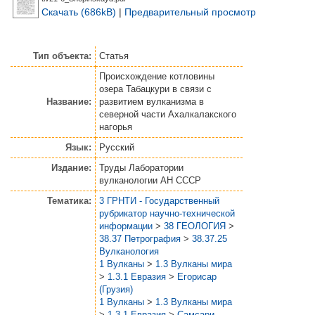
Скачать (686kB)
|
Предварительный просмотр
Тип объекта:
Статья
Происхождение котловины
озера Табацкури в связи с
Название:
развитием вулканизма в
северной части Ахалкалакского
нагорья
Язык:
Русский
Издание:
Труды Лаборатории
вулканологии АН СССР
Тематика:
3 ГРНТИ - Государственный
рубрикатор научно-технической
информации
>
38 ГЕОЛОГИЯ
>
38.37 Петрография
>
38.37.25
Вулканология
1 Вулканы
>
1.3 Вулканы мира
>
1.3.1 Евразия
>
Егорисар
(Грузия)
1 Вулканы
>
1.3 Вулканы мира
>
1.3.1 Евразия
>
Самсари