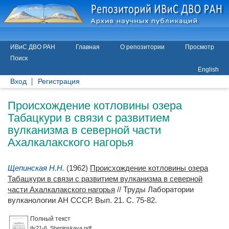
ИВиС ДВО РАН
Главная
О репозитории
Просмотр
Поиск
English
Вход
Регистрация
Происхождение котловины озера
Табацкури в связи с развитием
вулканизма в северной части
Ахалкалакского нагорья
Щепинская Н.Н.
(1962)
Происхождение котловины озера
Табацкури в связи с развитием вулканизма в северной
части Ахалкалакского нагорья
// Труды Лаборатории
вулканологии АН СССР. Вып. 21. С. 75-82.
Полный текст
tlv21-6_Shepinskaya.pdf