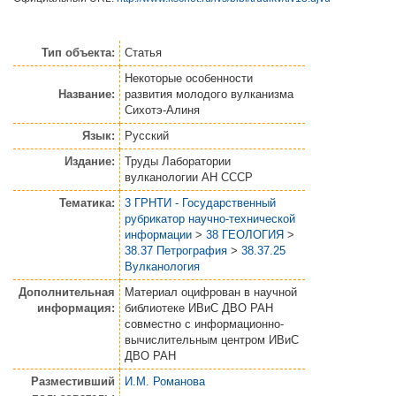
Тип объекта:
Статья
Некоторые особенности
Название:
развития молодого вулканизма
Сихотэ-Алиня
Язык:
Русский
Издание:
Труды Лаборатории
вулканологии АН СССР
Тематика:
3 ГРНТИ - Государственный
рубрикатор научно-технической
информации
>
38 ГЕОЛОГИЯ
>
38.37 Петрография
>
38.37.25
Вулканология
Дополнительная
Материал оцифрован в научной
информация:
библиотеке ИВиС ДВО РАН
совместно с информационно-
вычислительным центром ИВиС
ДВО РАН
Разместивший
И.М. Романова