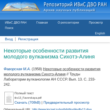
ИВиС ДВО РАН
Главная
О репозитории
Просмотр
Поиск
English
Вход
Регистрация
Некоторые особенности развития
молодого вулканизма Сихотэ-Алиня
Фаворская М.А.
(1958)
Некоторые особенности развития
молодого вулканизма Сихотэ-Алиня
// Труды
Лаборатории вулканологии АН СССР. Вып. 13. С. 233-
242.
Полный текст
tkv13_Favorskaya.pdf
Скачать (708kB)
|
Предварительный просмотр
Официальный URL:
http://www.kscnet.ru/ivs/bibl/trudikv/tlv13.djvu