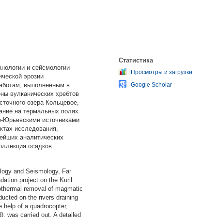
Статистика
анологии и сейсмологии
Просмотры и загрузки
ической эрозии
работам, выполненным в
Google Scholar
оны вулканических хребтов
сточного озера Кольцевое,
ание на термальных полях
не-Юрьевскими источниками
ктах исследования,
нейших аналитических
оллекция осадков.
nology and Seismology, Far
tion project on the Kuril
rothermal removal of magmatic
ucted on the rivers draining
e help of a quadrocopter,
, was carried out. A detailed