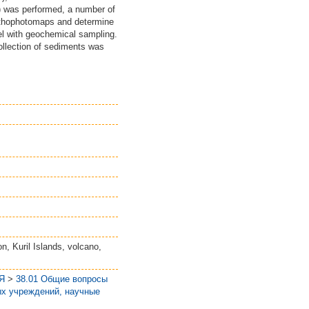
d) was performed, a number of
orthophotomaps and determine
lel with geochemical sampling.
ollection of sediments was
 Kuril Islands, volcano,
Я
>
38.01 Общие вопросы
ых учреждений, научные