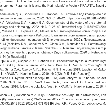
 Kotenko T.A. The chemical composition of waters and the conditions for the
l springs (Paramushir Island, the Kuril Islands) // Vestnik KRAUNTs. Nauki 
n)].
 Мельников Д.В., Волошина Е.В., Карпов Г.А. Геохимия вод кратерного о
анология и сейсмология, 2022. №3. С. 28–42. https://doi.org/10.31857/S
.V., Voloshina E.V., Karpov G.A. Geochemistry of the waters of the crater l
nology and seismology, 2022. № 3. P. 28–42. https://doi.org/10.1134/s07420
, Ушаков С.В., Гирина О.А., Маневич А.Г. Формирование новых озер в Ак
лкана и кратера вулкана Райкоке // Вулканизм и связанные с ним проце
ной конференции, посвященной Дню вулканолога, 2020 г. Петропавловс
2–44 [Melnikov D.V., Ushakov S.V., Girina O.A., Manevich A.G. Formirovani
kogo vulkana i kratera vulkana Raykoke // Vulkanizm i svyazannyye s nim pr
chnoy konferentsii, posvyashchёnnoy Dnyu vulkanologa, 2020 g. Petropav
–44 (in Russian)].]
Гирина О.А., Озеров А.Ю., Павлов Н.Н. Извержение вулкана Райкоке (Ку
ник КРАУНЦ. Науки о Земле. 2019. № 2. Вып. 42. С. 5–8. https://doi.org/10.
A., Girina O.A., Ozerov A.Yu., Pavlov N.N. The June 2019. Eruption of Raiko
nnik KRAUNTs. Nauki o Zemle. 2019. № 2(42). P. 5–8 (in Russian)].
ачева Е.Г. Курильская экспедиция РНФ, июль-август 2016: вплавь за ле
2016. № 3. Вып. 31. С. 85–93 [Taran Yu.A., Kalacheva E.G. Kuril expedition
-August 2016: follow the volatile // Vestnik KRAUNTs. Nauki o Zemle. 2016. №
Попов О.Е., Лобачева М.А. и др. Волновые возмущения в атмосфере, с
 (Курильские острова) 21–22 июня 2019 г. // Геосистемы переходных зон. 
10.30730/2541-8912.2020.4.1.071-081 [Firstov P.P., Popov O.E., Lobacheva M.