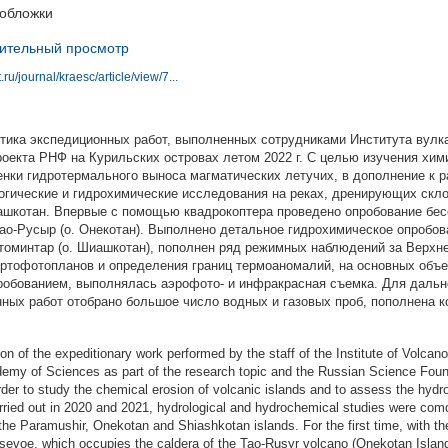
обложки
ительный просмотр
ru/journal/kraesc/article/view/7...
тика экспедиционных работ, выполненных сотрудниками Института вулк
екта РНФ на Курильских островах летом 2022 г. С целью изучения хим
енки гидротермального выноса магматических летучих, в дополнение к 
ологические и гидрохимические исследования на реках, дренирующих скл
ашкотан. Впервые с помощью квадрокоптера проведено опробование бес
ао-Русыр (о. Онекотан). Выполнено детальное гидрохимическое опробов
нтоминтар (о. Шиашкотан), пополнен ряд режимных наблюдений за Верх
ортофотопланов и определения границ термоаномалий, на основных объе
робованием, выполнялась аэрофото- и инфракрасная съемка. Для даль
ных работ отобрано большое число водных и газовых проб, пополнена к
tion of the expeditionary work performed by the staff of the Institute of Volca
my of Sciences as part of the research topic and the Russian Science Founda
rder to study the chemical erosion of volcanic islands and to assess the hyd
carried out in 2020 and 2021, hydrological and hydrochemical studies were comd
 the Paramushir, Onekotan and Shiashkotan islands. For the first time, with th
sevoe, which occupies the caldera of the Tao-Rusyr volcano (Onekotan Island)