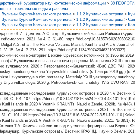
дарственный рубрикатор научно-технической информации
>
38 ГЕОЛОГИ
альные, термальные воды и рассолы
1 Вулканы Курило-Камчатского региона
>
1.1.2 Курильские острова
>
Кун
1 Вулканы Курило-Камчатского региона
>
1.1.2 Курильские острова
>
Син
1 Вулканы Курило-Камчатского региона
>
1.1.2 Курильские острова
>
Кал
даренко В.И., Долгаль А.С. и др. Вулканический массив Райкоке (Курильс
сейсмология. 2021. № 4. С. 61–80. https://doi.org/10.31857/S020303062103
 Dolgal A.S. et al. The Raikoke Volcanic Massif, Kuril Island Arc // Journal o
1. V. 15. № 4. P. 273−291. https://doi.org/10.1134/S0742046321030027].
еохимический мониторинг Верхне-Юрьевских источников (с 1955 по 2019 г
рова) // Вулканизм и связанные с ним процессы. Материалы XXIII ежего
ю вулканолога, 2020 г. Петропавловск-Камчатский: ИВиС ДВО РАН. 2020
skiy monitoring Verkhne-Yuryevskikh istochnikov (s 1955 po 2019 gg.) (o. P
anizm i svyazannyye s nim protsessy. Materialy XXIII yezhegodnoy nauchnoy 
 Dnyu vulkanologa, 2020 g. Petropavlovsk-Kamchatsky: IViS DVO RAN, 202
Экспедиционные исследования Курильских островов в 2020 г. // Вестник
. 48. С. 101–107. https://doi.org/10.31431/1816-5524-2020-4-48-101-107 [Ka
he Kuril Islands in 2020 // Vestnik KRAUNTs. Nauki o Zemle. 2020b. № 4(48). 
Экспедиционные исследования Курильских островов в 2021 г. // Вестник
51. С. 101-109 https://doi.org/10.31431/1816-5524-2022-3-51-101-110 [Kalac
he Kuril Islands in 2021 // Vestnik KRAUNTs. Nauki o Zemle. 2021. № 3(51). P
 Котенко Т.А. Химический состав вод и условия формирования Верхне-
Парамушир, Курильские острова) // Вестник КРАУНЦ. Науки о Земле. 2013