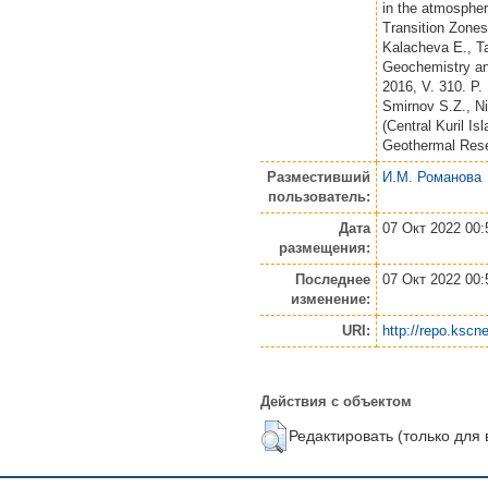
in the atmospher
Transition Zones
Kalacheva E., Ta
Geochemistry and
2016, V. 310. P.
Smirnov S.Z., Ni
(Central Kuril Is
Geothermal Resea
Разместивший
И.М. Романова
пользователь:
Дата
07 Окт 2022 00:
размещения:
Последнее
07 Окт 2022 00:
изменение:
URI:
http://repo.kscne
Действия с объектом
Редактировать (только для