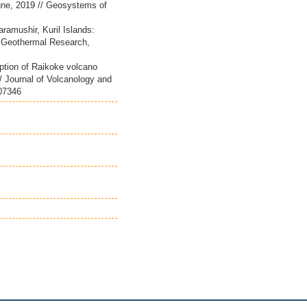
une, 2019 // Geosystems of
ramushir, Kuril Islands:
d Geothermal Research,
uption of Raikoke volcano
 // Journal of Volcanology and
107346