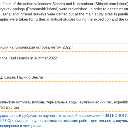
l fields of the active volcanoes Sinarka and Kuntomintar (Shiashkotan Islan
ryevsk springs (Paramushir Island) were replenished. In order to construct 
 aerial and infrared surveys were carried out at the main study sites in paral
ples were taken for further analytical studies during the expedition and the c
иция на Курильские острова летом 2022 г.
o the Kuril Islands in summer 2022
. Серия: Науки о Земле
ильские острова, вулкан, термальные воды, вулканический газ, expedition,
volcanic gas
дарственный рубрикатор научно-технической информации
>
38 ГЕОЛОГИ
1.21 Организация научно-исследовательских работ, деятельность научн
мандировки и экскурсии