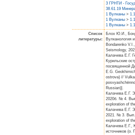
3 ГРНТИ - Госу
38.61.19 Минер
1 Вулканы
>
1.
1 Вулканы
>
1.
1 Вулканы
>
1.
Список
Блох Ю.И., Бон
литературы:
Вулканология и 
Bondarenko V.I.,
Seismology, 202
Калачева Е.Г. Г
Курильские ост
посвященной Дн
E.G. Geokhimiche
ostrova) // Vulk
posvyashchёnnoy
Russian)].
Калачева Е.Г. 
2020б. № 4. Вып
exploration of t
Калачева Е.Г. 
2021. № 3. Вып. 
exploration of t
Калачева Е.Г.,
источников (о. 