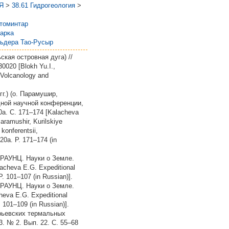
Я
>
38.61 Гидрогеология
>
томинтар
арка
ьдера Тао-Русыр
кая островная дуга) //
0020 [Blokh Yu.I.,
f Volcanology and
г.) (о. Парамушир,
дной научной конференции,
а. C. 171–174 [Kalacheva
aramushir, Kurilskiye
konferentsii,
0a. P. 171–174 (in
 КРАУНЦ. Науки о Земле.
lacheva E.G. Expeditional
P. 101–107 (in Russian)].
 КРАУНЦ. Науки о Земле.
heva E.G. Expeditional
. 101–109 (in Russian)].
Юрьевских термальных
. № 2. Вып. 22. C. 55–68