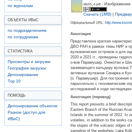
- Изображение 
title55_4.pdf
по журналам
Скачать (1MB)
|
Предвар
ОБЪЕКТЫ ИВ
и
С
Официальный URL:
http://www.kscnet.
по подразделениям
Аннотация
по сотрудникам
Представлена краткая характерис
ДВО РАН в рамках темы НИР и про
СТАТИСТИКА
вулканических островов и для оц
2020 и 2021 гг., проведены гидр
Просмотры и загрузки
о-вов Парамушир, Онекотан и Ши
занимающего кальдеру вулкана Т
География загрузок
активных вулканов Синарка и Ку
Депонирование
(о. Парамушир). Для построения 
Top 10
параллельно с геохимическим оп
исследований в ходе экспедицион
ПОМОЩЬ
Аннотация (перевод)
This report presents a brief descrip
Депонирование объектов
Eastern Branch of the Russian Acade
Разное (доступ для
Islands in the summer of 2022. In o
ИВиС)
volatiles, in addition to the works 
the slopes of the volcanic ridges of
sampling of the endorheic Lake Kolt