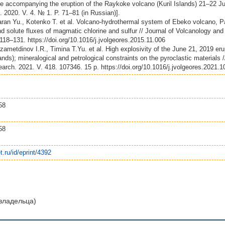
e accompanying the eruption of the Raykoke volcano (Kuril Islands) 21–22 J
. 2020. V. 4. № 1. P. 71–81 (in Russian)].
ran Yu., Kotenko T. et al. Volcano-hydrothermal system of Ebeko volcano, Pa
 solute fluxes of magmatic chlorine and sulfur // Journal of Volcanology an
 118–131. https://doi.org/10.1016/j.jvolgeores.2015.11.006
zametdinov I.R., Timina T.Yu. et al. High explosivity of the June 21, 2019 er
lands); mineralogical and petrological constraints on the pyroclastic materials
rch. 2021. V. 418. 107346. 15 p. https://doi.org/10.1016/j.jvolgeores.2021.
58
58
t.ru/id/eprint/4392
 владельца)