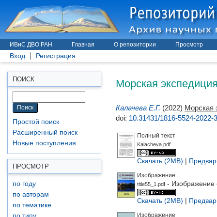
ИВиС ДВО РАН
Главная
О репозитории
Просмотр
Вход
Регистрация
Морская экспедиция 
ПОИСК
Калачева Е.Г.
(2022)
Морская э
doi:
10.31431/1816-5524-2022-3
Простой поиск
Расширенный поиск
Полный текст
Новые поступления
Kalacheva.pdf
Скачать (2MB)
|
Предвар
ПРОСМОТР
Изображение
- Изображение 
по году
title55_1.pdf
по авторам
Скачать (2MB)
|
Предвар
по тематике
Изображение
по типу