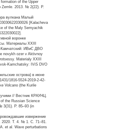
 formation of the Upper
o Zemle. 2013. № 2(22). P.
зера вулкана Малый
0203030622030026 [Kalacheva
ake of the Maly Semyachik
46322030022].
тивной воронке
ссы. Материалы XXIII
к-Камчатский: ИВиС ДВО
ye novykh ozer v Aktivnoy
otsessy. Materialy XXIII
lovsk-Kamchatsky: IViS DVO
рильские острова) в июне
31431/1816-5524-2019-2-42-
ke Volcano (the Kurile
тучими // Вестник КРАУНЦ.
 of the Russian Science
 3(31). P. 85–93 (in
опровождавшие извержение
2020. Т. 4. № 1. С. 71–81.
A. et al. Wave perturbations