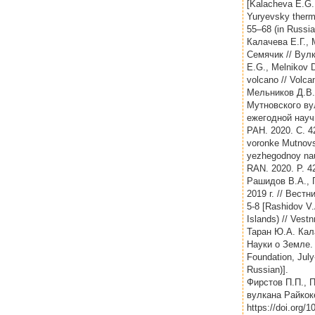
[Kalacheva E.G.,
Yuryevsky therma
55–68 (in Russia
Калачева Е.Г.,
Семячик // Вулк
E.G., Melnikov D
volcano // Volca
Мельников Д.В.
Мутновского ву
ежегодной науч
РАН. 2020. С. 4
voronke Mutnovs
yezhegodnoy nau
RAN. 2020. P. 42
Рашидов В.А., 
2019 г. // Вест
5-8 [Rashidov V.
Islands) // Vest
Таран Ю.А. Кал
Науки о Земле. 
Foundation, July
Russian)].
Фирстов П.П., 
вулкана Райкоке
https://doi.org/