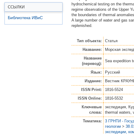
hydrochemical testing on the therma
ССЫЛКИ
regime observations of the Upper Yu
the boundaries of thermal anomalies,
Библиотека ИВиС
A large number of water and gas sam
replenished.
Тип объекта:
Статья
Название:
Морская экспед
Название
Sea expedition t
(перевод):
Язык:
Русский
Издание:
Вестник КРАУНЦ
ISSN Print:
1816-5524
ISSN Online:
1816-5532
Ключевые
экспедиция, Кур
слова:
thermal waters, 
Тематика:
3 ГРНТИ - Госу
геологии
>
38.0
экспедиции, ко