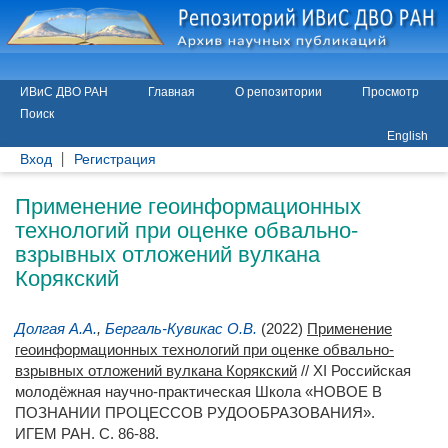
ИВиС ДВО РАН
Главная
О репозитории
Просмотр
Поиск
English
Вход
Регистрация
Применение геоинформационных
технологий при оценке обвально-
взрывных отложений вулкана
Корякский
Долгая А.А.
,
Бергаль-Кувикас О.В.
(2022)
Применение
геоинформационных технологий при оценке обвально-
взрывных отложений вулкана Корякский
// XI Российская
молодёжная научно-практическая Школа «НОВОЕ В
ПОЗНАНИИ ПРОЦЕССОВ РУДООБРАЗОВАНИЯ».
ИГЕМ РАН. С. 86-88.