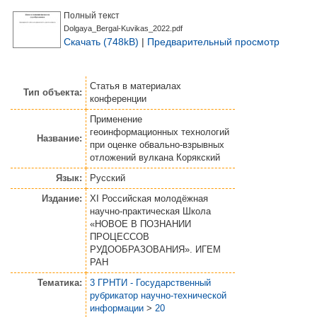
Полный текст
Dolgaya_Bergal-Kuvikas_2022.pdf
Скачать (748kB)
|
Предварительный просмотр
Статья
в материалах
Тип объекта:
конференции
Применение
геоинформационных технологий
Название:
при оценке обвально-взрывных
отложений вулкана Корякский
Язык:
Русский
Издание:
XI Российская молодёжная
научно-практическая Школа
«НОВОЕ В ПОЗНАНИИ
ПРОЦЕССОВ
РУДООБРАЗОВАНИЯ». ИГЕМ
РАН
Тематика:
3 ГРНТИ - Государственный
рубрикатор научно-технической
информации
>
20