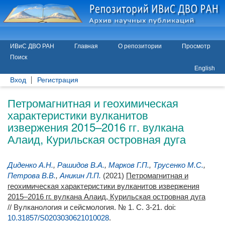
ИВиС ДВО РАН
Главная
О репозитории
Просмотр
Поиск
English
Вход
Регистрация
Петромагнитная и геохимическая
характеристики вулканитов
извержения 2015–2016 гг. вулкана
Алаид, Курильская островная дуга
Диденко А.Н.
,
Рашидов В.А.
,
Марков Г.П.
,
Трусенко М.С.
,
Петрова В.В.
,
Аникин Л.П.
(2021)
Петромагнитная и
геохимическая характеристики вулканитов извержения
2015–2016 гг. вулкана Алаид, Курильская островная дуга
// Вулканология и сейсмология. № 1. С. 3-21.
doi:
10.31857/S0203030621010028
.