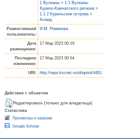
1 Вулканы
>
1.1 Вулканы
Курило-Камчатского региона
>
1.1.2 Курильские острова
>
Алаид
Разместивший
И.М. Романова
пользователь:
Дата
17 Мар 2023 00:19
размещения:
Последнее
17 Мар 2023 00:54
изменение:
URI:
http://repo.kscnet.ru/id/eprint/4451
Действия с объектом
Редактировать (только для владельца)
Статистика
Просмотры и загрузки
Google Scholar