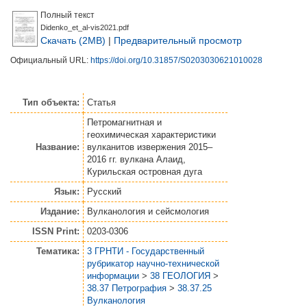
Полный текст
Didenko_et_al-vis2021.pdf
Скачать (2MB)
|
Предварительный просмотр
Официальный URL:
https://doi.org/10.31857/S0203030621010028
Тип объекта:
Статья
Петромагнитная и
геохимическая характеристики
Название:
вулканитов извержения 2015–
2016 гг. вулкана Алаид,
Курильская островная дуга
Язык:
Русский
Издание:
Вулканология и сейсмология
ISSN Print:
0203-0306
Тематика:
3 ГРНТИ - Государственный
рубрикатор научно-технической
информации
>
38 ГЕОЛОГИЯ
>
38.37 Петрография
>
38.37.25
Вулканология