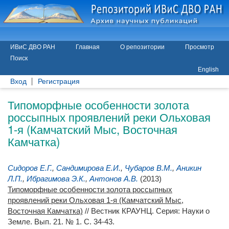
ИВиС ДВО РАН
Главная
О репозитории
Просмотр
Поиск
English
Вход
Регистрация
Типоморфные особенности золота
россыпных проявлений реки Ольховая
1-я (Камчатский Мыс, Восточная
Камчатка)
Сидоров Е.Г.
,
Сандимирова Е.И.
,
Чубаров В.М.
,
Аникин
Л.П.
,
Ибрагимова Э.К.
,
Антонов А.В.
(2013)
Типоморфные особенности золота россыпных
проявлений реки Ольховая 1-я (Камчатский Мыс,
Восточная Камчатка)
// Вестник КРАУНЦ. Серия: Науки о
Земле. Вып. 21. № 1. С. 34-43.