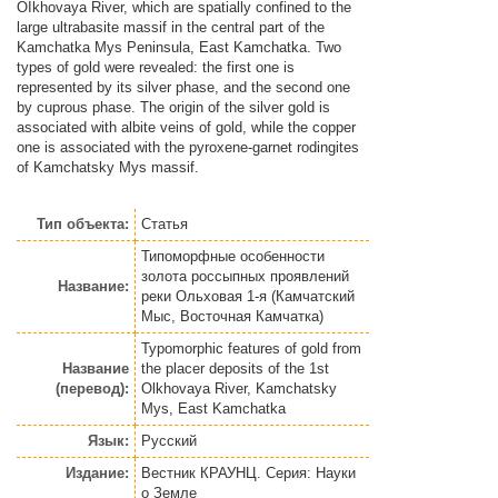
OIkhovaya River, which are spatially confined to the
large ultrabasite massif in the central part of the
Kamchatka Mys Peninsula, East Kamchatka. Two
types of gold were revealed: the first one is
represented by its silver phase, and the second one
by cuprous phase. The origin of the silver gold is
associated with albite veins of gold, while the copper
one is associated with the pyroxene-garnet rodingites
of Kamchatsky Mys massif.
Тип объекта:
Статья
Типоморфные особенности
золота россыпных проявлений
Название:
реки Ольховая 1-я (Камчатский
Мыс, Восточная Камчатка)
Typomorphic features of gold from
Название
the placer deposits of the 1st
(перевод):
Olkhovaya River, Kamchatsky
Mys, East Kamchatka
Язык:
Русский
Издание:
Вестник КРАУНЦ. Серия: Науки
о Земле