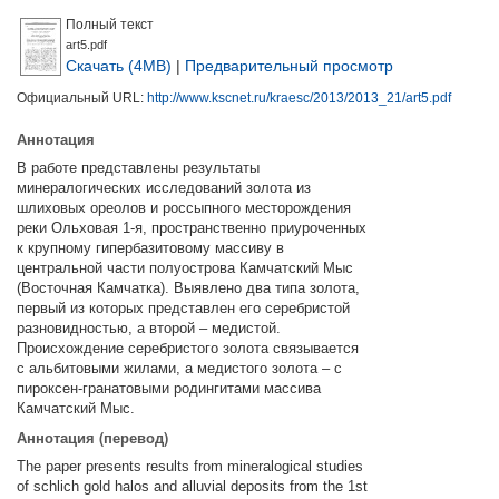
Полный текст
art5.pdf
Скачать (4MB)
|
Предварительный просмотр
Официальный URL:
http://www.kscnet.ru/kraesc/2013/2013_21/art5.pdf
Аннотация
В работе представлены результаты
минералогических исследований золота из
шлиховых ореолов и россыпного месторождения
реки Ольховая 1-я, пространственно приуроченных
к крупному гипербазитовому массиву в
центральной части полуострова Камчатский Мыс
(Восточная Камчатка). Выявлено два типа золота,
первый из которых представлен его серебристой
разновидностью, а второй – медистой.
Происхождение серебристого золота связывается
с альбитовыми жилами, а медистого золота – с
пироксен-гранатовыми родингитами массива
Камчатский Мыс.
Аннотация (перевод)
The paper presents results from mineralogical studies
of schlich gold halos and alluvial deposits from the 1st