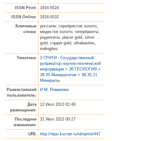
ISSN Print:
1816-5524
ISSN Online:
1816-5532
Ключевые
россыпи, серебристое золото,
слова:
медистое золото, гипербазиты,
родингиты, placer gold, silver
gold, copper gold, ultrabasites,
rodingites.
Тематика:
3 ГРНТИ - Государственный
рубрикатор научно-технической
информации
>
38 ГЕОЛОГИЯ
>
38.35 Минералогия
>
38.35.21
Минералы
Разместивший
И.М. Романова
пользователь:
Дата
12 Июл 2013 01:40
размещения:
Последнее
31 Июл 2013 00:27
изменение:
URI:
http://repo.kscnet.ru/id/eprint/447