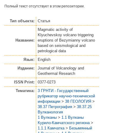
Полный текст отсутствует в этом репозитории.
Тип объекта:
Статья
Magmatic activity of
Klyuchevskoy volcano triggering
Название:
eruptions of Bezymianny volcano
based on seismological and
petrological data
Язык:
English
Издание:
Journal of Volcanology and
Geothermal Research
ISSN Print:
0377-0273
Тематика:
3 ГРНТИ - Государственный
рубрикатор научно-технической
информации
>
38 ГЕОЛОГИЯ
>
38.37 Петрография
>
38.37.25
Вулканология
1 Вулканы
>
1.1 Вулканы
Курило-Камчатского региона
>
1.1.1 Камчатка
>
Безымянный