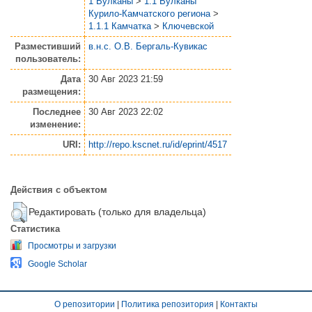
1 Вулканы
>
1.1 Вулканы
Курило-Камчатского региона
>
1.1.1 Камчатка
>
Ключевской
Разместивший
в.н.с. О.В. Бергаль-Кувикас
пользователь:
Дата
30 Авг 2023 21:59
размещения:
Последнее
30 Авг 2023 22:02
изменение:
URI:
http://repo.kscnet.ru/id/eprint/4517
Действия с объектом
Редактировать (только для владельца)
Статистика
Просмотры и загрузки
Google Scholar
О репозитории
|
Политика репозитория
|
Контакты