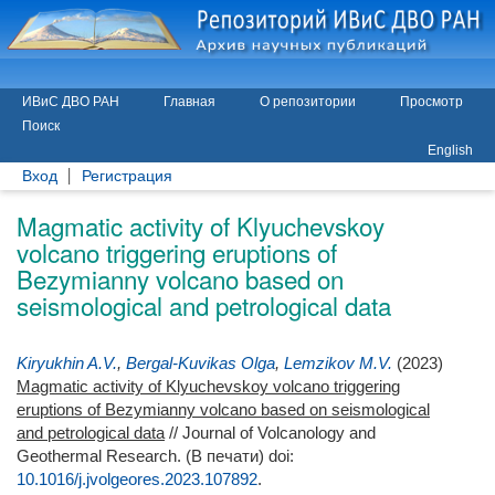
ИВиС ДВО РАН
Главная
О репозитории
Просмотр
Поиск
English
Вход
Регистрация
Magmatic activity of Klyuchevskoy
volcano triggering eruptions of
Bezymianny volcano based on
seismological and petrological data
Kiryukhin A.V.
,
Bergal-Kuvikas Olga
,
Lemzikov M.V.
(2023)
Magmatic activity of Klyuchevskoy volcano triggering
eruptions of Bezymianny volcano based on seismological
and petrological data
// Journal of Volcanology and
Geothermal Research.
(В печати) doi:
10.1016/j.jvolgeores.2023.107892
.