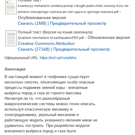
Полный текст
kvantovyy-mehanizm-zemletryaseniy-i-drugih-podvi-zhek-zemnoy-kory-na-
-
primere-vnezapnogo-vybrosa-po-rod-i-gaza-iz-gornogo-massiva.pdf
Опубликованная версия
Скачать (1MB)
|
Предварительный просмотр
Полный текст (Версия на языке оригинала)
- Обновленная версия
Quantum mechanism of earthquakesPDF.pdf
Creative Commons Attribution
Скачать (271kB)
|
Предварительный просмотр
Официальный URL:
https://ind-saf.ru/arkhiv
Аннотация
В настоящий момент в геофизике существует
несколько гипотез, объясняющих особо опасные
процессы подвижек земной коры - внезапные
выбросы пород и газа из горного массива.
Несмотря на то, что разнообразные
макроскопические системы можно точно описать,
используя классическую механику и
электродинамику, реальный механизм и
работающую модель указанного явления никак не
удавалось построить. При разработке модели
внезапного выброса пород и газа были