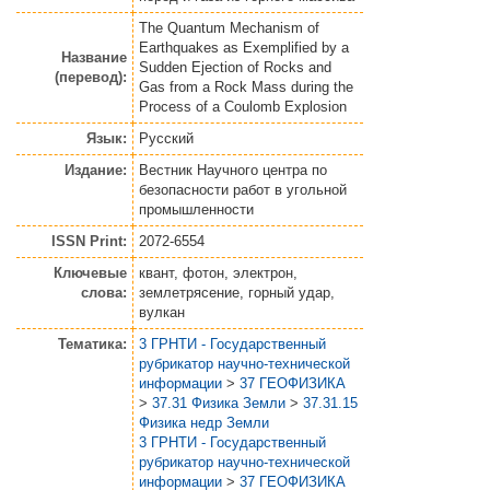
The Quantum Mechanism of
Earthquakes as Exemplified by a
Название
Sudden Ejection of Rocks and
(перевод):
Gas from a Rock Mass during the
Process of a Coulomb Explosion
Язык:
Русский
Издание:
Вестник Научного центра по
безопасности работ в угольной
промышленности
ISSN Print:
2072-6554
Ключевые
квант, фотон, электрон,
слова:
землетрясение, горный удар,
вулкан
Тематика:
3 ГРНТИ - Государственный
рубрикатор научно-технической
информации
>
37 ГЕОФИЗИКА
>
37.31 Физика Земли
>
37.31.15
Физика недр Земли
3 ГРНТИ - Государственный
рубрикатор научно-технической
информации
>
37 ГЕОФИЗИКА