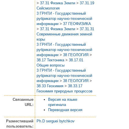
>
37.31 Физика Земли
>
37.31.19
Сейсмология
3 ГРНТИ - Государственный
рубрикатор научно-технической
информации
>
37 ГЕОФИЗИКА
>
37.31 Физика Земли
>
37.31.31
Современные движения земной
коры
3 ГРНТИ - Государственный
рубрикатор научно-технической
информации
>
38 ГЕОЛОГИЯ
>
38.17 Тектоника
>
38.17.01
Общие вопросы
3 ГРНТИ - Государственный
рубрикатор научно-технической
информации
>
38 ГЕОЛОГИЯ
>
38.33 Геохимия
>
38.33.17
Геохимия природных процессов
Связанные
Версия на языке
URL:
оригинала
Переводная версия
Разместивший
Ph.D serguei bytchkov
пользователь: