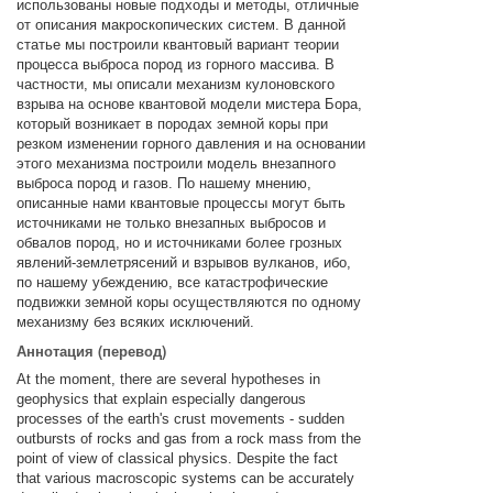
использованы новые подходы и методы, отличные
от описания макроскопических систем. В данной
статье мы построили квантовый вариант теории
процесса выброса пород из горного массива. В
частности, мы описали механизм кулоновского
взрыва на основе квантовой модели мистера Бора,
который возникает в породах земной коры при
резком изменении горного давления и на основании
этого механизма построили модель внезапного
выброса пород и газов. По нашему мнению,
описанные нами квантовые процессы могут быть
источниками не только внезапных выбросов и
обвалов пород, но и источниками более грозных
явлений-землетрясений и взрывов вулканов, ибо,
по нашему убеждению, все катастрофические
подвижки земной коры осуществляются по одному
механизму без всяких исключений.
Аннотация (перевод)
At the moment, there are several hypotheses in
geophysics that explain especially dangerous
processes of the earth's crust movements - sudden
outbursts of rocks and gas from a rock mass from the
point of view of classical physics. Despite the fact
that various macroscopic systems can be accurately