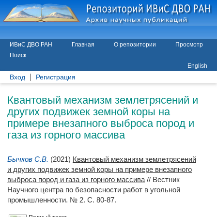
ИВиС ДВО РАН
Главная
О репозитории
Просмотр
Поиск
English
Вход
Регистрация
Квантовый механизм землетрясений и
других подвижек земной коры на
примере внезапного выброса пород и
газа из горного массива
Бычков С.В.
(2021)
Квантовый механизм землетрясений
и других подвижек земной коры на примере внезапного
выброса пород и газа из горного массива
// Вестник
Научного центра по безопасности работ в угольной
промышленности. № 2. С. 80-87.