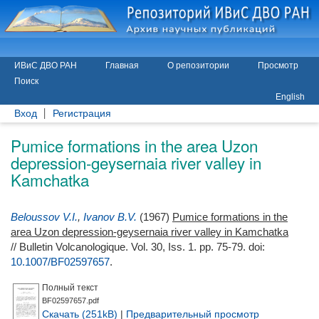
ИВиС ДВО РАН
Главная
О репозитории
Просмотр
Поиск
English
Вход
Регистрация
Pumice formations in the area Uzon
depression-geysernaia river valley in
Kamchatka
Beloussov V.I.
,
Ivanov B.V.
(1967)
Pumice formations in the
area Uzon depression-geysernaia river valley in Kamchatka
// Bulletin Volcanologique. Vol. 30, Iss. 1. pp. 75-79.
doi:
10.1007/BF02597657
.
Полный текст
BF02597657.pdf
Скачать (251kB)
|
Предварительный просмотр