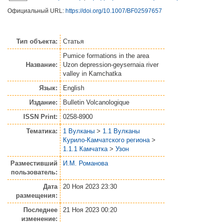
Официальный URL:
https://doi.org/10.1007/BF02597657
Тип объекта:
Статья
Pumice formations in the area
Название:
Uzon depression-geysernaia river
valley in Kamchatka
Язык:
English
Издание:
Bulletin Volcanologique
ISSN Print:
0258-8900
Тематика:
1 Вулканы
>
1.1 Вулканы
Курило-Камчатского региона
>
1.1.1 Камчатка
>
Узон
Разместивший
И.М. Романова
пользователь:
Дата
20 Ноя 2023 23:30
размещения:
Последнее
21 Ноя 2023 00:20
изменение: