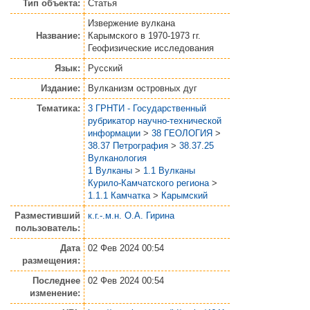
Тип объекта:
Статья
Извержение вулкана
Название:
Карымского в 1970-1973 гг.
Геофизические исследования
Язык:
Русский
Издание:
Вулканизм островных дуг
Тематика:
3 ГРНТИ - Государственный
рубрикатор научно-технической
информации
>
38 ГЕОЛОГИЯ
>
38.37 Петрография
>
38.37.25
Вулканология
1 Вулканы
>
1.1 Вулканы
Курило-Камчатского региона
>
1.1.1 Камчатка
>
Карымский
Разместивший
к.г.-.м.н. О.А. Гирина
пользователь:
Дата
02 Фев 2024 00:54
размещения:
Последнее
02 Фев 2024 00:54
изменение: