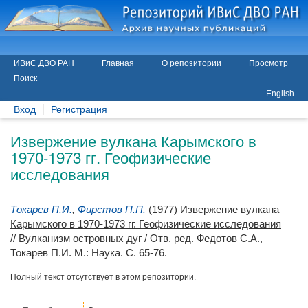
ИВиС ДВО РАН
Главная
О репозитории
Просмотр
Поиск
English
Вход
Регистрация
Извержение вулкана Карымского в
1970-1973 гг. Геофизические
исследования
Токарев П.И.
,
Фирстов П.П.
(1977)
Извержение вулкана
Карымского в 1970-1973 гг. Геофизические исследования
// Вулканизм островных дуг / Отв. ред.
Федотов С.А.
,
Токарев П.И.
М.: Наука. С. 65-76.
Полный текст отсутствует в этом репозитории.