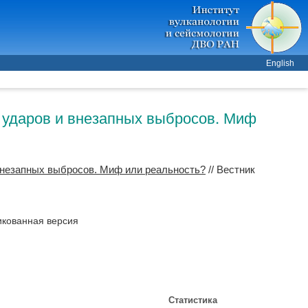
English
х ударов и внезапных выбросов. Миф
 внезапных выбросов. Миф или реальность?
// Вестник
икованная версия
Статистика