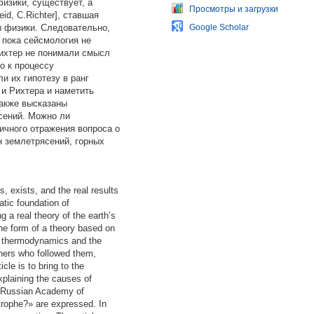
изики, существует, а
Просмотры и загрузки
d, C.Richter], ставшая
 физики. Следовательно,
Google Scholar
 пока сейсмология не
Рихтер не понимали смысл
о к процессу
 их гипотезу в ранг
и Рихтера и наметить
также высказаны
сений. Можно ли
ичного отражения вопроса о
н землетрясений, горных
, exists, and the real results
tic foundation of
 a real theory of the earth’s
the form of a theory based on
of thermodynamics and the
chers who followed them,
cle is to bring to the
xplaining the causes of
he Russian Academy of
trophe?» are expressed. In