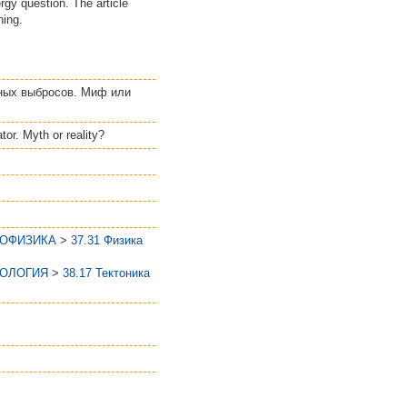
rgy question. The article
ning.
пных выбросов. Миф или
r. Myth or reality?
ЕОФИЗИКА
>
37.31 Физика
ЕОЛОГИЯ
>
38.17 Тектоника