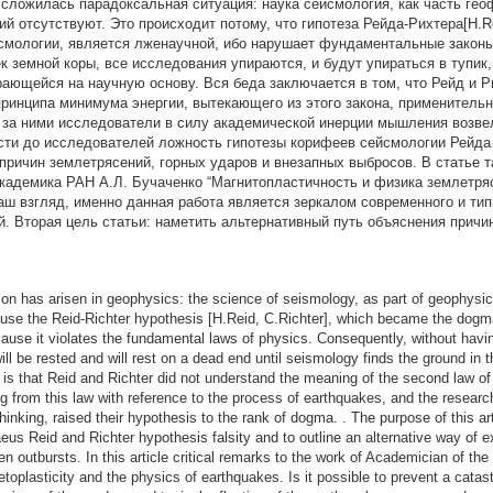
сложилась парадоксальная ситуация: наука сейсмология, как часть геоф
 отсутствуют. Это происходит потому, что гипотеза Рейда-Рихтера[H.Rei
мологии, является лженаучной, ибо нарушает фундаментальные законы
к земной коры, все исследования упираются, и будут упираться в тупик,
ирающейся на научную основу. Вся беда заключается в том, что Рейд и 
принципа минимума энергии, вытекающего из этого закона, применительн
за ними исследователи в силу академической инерции мышления возвели
сти до исследователей ложность гипотезы корифеев сейсмологии Рейда 
причин землетрясений, горных ударов и внезапных выбросов. В статье 
академика РАН А.Л. Бучаченко “Магнитопластичность и физика землетря
аш взгляд, именно данная работа является зеркалом современного и тип
й. Вторая цель статьи: наметить альтернативный путь объяснения причи
on has arisen in geophysics: the science of seismology, as part of geophysics
ause the Reid-Richter hypothesis [H.Reid, C.Richter], which became the dogma
ause it violates the fundamental laws of physics. Consequently, without having
ll be rested and will rest on a dead end until seismology finds the ground in 
le is that Reid and Richter did not understand the meaning of the second law 
ng from this law with reference to the process of earthquakes, and the resear
inking, raised their hypothesis to the rank of dogma. . The purpose of this arti
us Reid and Richter hypothesis falsity and to outline an alternative way of e
 outbursts. In this article critical remarks to the work of Academician of t
lasticity and the physics of earthquakes. Is it possible to prevent a catas