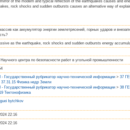
 a mirror of the modern and typical reflection of the earthquakes causes and ene
quakes, rock shocks and sudden outbursts causes an alternative way of explai
массив как аккумулятор энергии землетрясений, горных ударов и внеза
сть?
sive as the earthquake, rock shocks and sudden outbursts energy accumulato
 Научного центра по безопасности работ в угольной промышленности
54
 - Государственный рубрикатор научно-технической информации
>
37 Г
>
37.31.15 Физика недр Земли
 - Государственный рубрикатор научно-технической информации
>
38 Г
.19 Тектонофизика
guei bytchkov
2024 22:16
2024 22:16