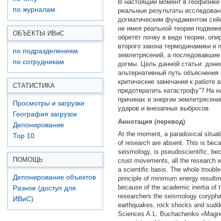
В настоящий момент в геофизике 
по журналам
реальные результаты исследований
догматическим фундаментом сейс
не имея реальной теории подвиже
ОБЪЕКТЫ ИВ
и
С
обретёт почву в виде теории, оп
второго закона термодинамики и 
по подразделениям
землетрясений, а последовавшие 
по сотрудникам
догмы. Цель данной статьи: доне
альтернативный путь объяснения 
критические замечания к работе 
СТАТИСТИКА
предотвратить катастрофу”? На н
причинах и энергии землетрясени
Просмотры и загрузки
ударов и внезапных выбросов.
География загрузок
Аннотация (перевод)
Депонирование
At the moment, a paradoxical situati
Top 10
of research are absent. This is bec
seismology, is pseudoscientific, bec
ПОМОЩЬ
crust movements, all the research wi
a scientific basis. The whole troub
Депонирование объектов
principle of minimum energy resulti
because of the academic inertia of th
Разное (доступ для
researchers the seismology coryphae
ИВиС)
earthquakes, rock shocks and sudden
Sciences A.L. Buchachenko «Magnetop