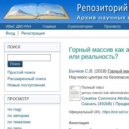
ИВиС ДВО РАН
Главная
О репозитории
Просмотр
Вход
Регистрация
Горный массив как 
ПОИСК
или реальность?
Бычков С.В.
(2018)
Горный ма
Простой поиск
Научного центра по безопасно
Расширенный поиск
Новые поступления
Полный текст
gornyy-massiv-kak-akkumulyator-e
Creative Commons Attribu
ПРОСМОТР
Скачать (492kB)
|
Предва
по году
Официальный URL:
https://ind-saf.ru/
по авторам
Аннотация
по тематике
по типу