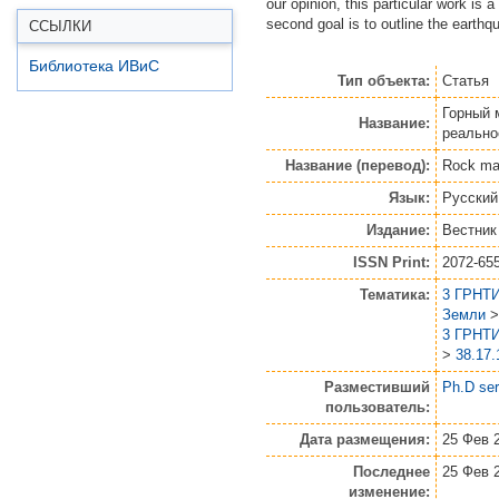
our opinion, this particular work is
second goal is to outline the earth
ССЫЛКИ
Библиотека ИВиС
Тип объекта:
Статья
Горный 
Название:
реально
Название (перевод):
Rock mas
Язык:
Русский
Издание:
Вестник
ISSN Print:
2072-65
Тематика:
3 ГРНТИ
Земли
3 ГРНТИ
>
38.17
Разместивший
Ph.D ser
пользователь:
Дата размещения:
25 Фев 
Последнее
25 Фев 
изменение: