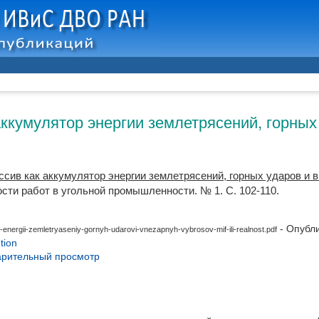
аккумулятор энергии землетрясений, горны
ссив как аккумулятор энергии землетрясений, горных ударов и
сти работ в угольной промышленности. № 1. С. 102-110.
- Опубл
nergii-zemletryaseniy-gornyh-udarovi-vnezapnyh-vybrosov-mif-ili-realnost.pdf
tion
рительный просмотр