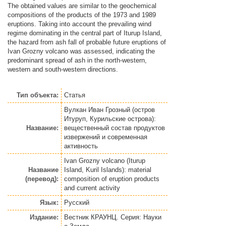
The obtained values are similar to the geochemical
compositions of the products of the 1973 and 1989
eruptions. Taking into account the prevailing wind
regime dominating in the central part of Iturup Island,
the hazard from ash fall of probable future eruptions of
Ivan Grozny volcano was assessed, indicating the
predominant spread of ash in the north-western,
western and south-western directions.
Тип объекта:
Статья
Вулкан Иван Грозный (остров
Итуруп, Курильские острова):
Название:
вещественный состав продуктов
извержений и современная
активность
Ivan Grozny volcano (Iturup
Название
Island, Kuril Islands): material
(перевод):
composition of eruption products
and current activity
Язык:
Русский
Издание:
Вестник КРАУНЦ. Серия: Науки