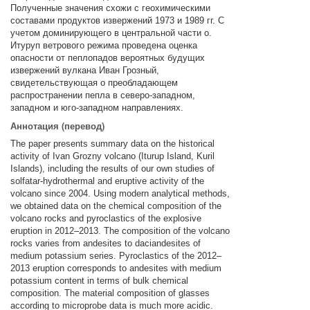
Полученные значения схожи с геохимическими
составами продуктов извержений 1973 и 1989 гг. С
учетом доминирующего в центральной части о.
Итуруп ветрового режима проведена оценка
опасности от пеплопадов вероятных будущих
извержений вулкана Иван Грозный,
свидетельствующая о преобладающем
распространении пепла в северо-западном,
западном и юго-западном направлениях.
Аннотация (перевод)
The paper presents summary data on the historical
activity of Ivan Grozny volcano (Iturup Island, Kuril
Islands), including the results of our own studies of
solfatar-hydrothermal and eruptive activity of the
volcano since 2004. Using modern analytical methods,
we obtained data on the chemical composition of the
volcano rocks and pyroclastics of the explosive
eruption in 2012–2013. The composition of the volcano
rocks varies from andesites to daciandesites of
medium potassium series. Pyroclastics of the 2012–
2013 eruption corresponds to andesites with medium
potassium content in terms of bulk chemical
composition. The material composition of glasses
according to microprobe data is much more acidic.