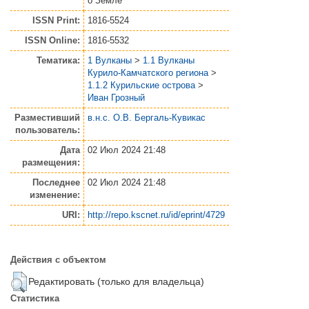
о Земле
ISSN Print:
1816-5524
ISSN Online:
1816-5532
Тематика:
1 Вулканы
>
1.1 Вулканы
Курило-Камчатского региона
>
1.1.2 Курильские острова
>
Иван Грозный
Разместивший
в.н.с. О.В. Бергаль-Кувикас
пользователь:
Дата
02 Июл 2024 21:48
размещения:
Последнее
02 Июл 2024 21:48
изменение:
URI:
http://repo.kscnet.ru/id/eprint/4729
Действия с объектом
Редактировать (только для владельца)
Статистика