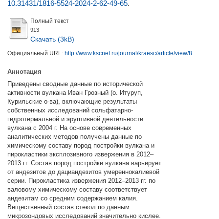
10.31431/1816-5524-2024-2-62-49-65
.
Полный текст
913
Скачать (3kB)
Официальный URL:
http://www.kscnet.ru/journal/kraesc/article/view/8...
Аннотация
Приведены сводные данные по исторической
активности вулкана Иван Грозный (о. Итуруп,
Курильские о-ва), включающие результаты
собственных исследований сольфатарно-
гидротермальной и эруптивной деятельности
вулкана с 2004 г. На основе современных
аналитических методов получены данные по
химическому составу пород постройки вулкана и
пирокластики эксплозивного извержения в 2012–
2013 гг. Состав пород постройки вулкана варьирует
от андезитов до дациандезитов умереннокалиевой
серии. Пирокластика извержения 2012–2013 гг. по
валовому химическому составу соответствует
андезитам со средним содержанием калия.
Вещественный состав стекол по данным
микрозондовых исследований значительно кислее.