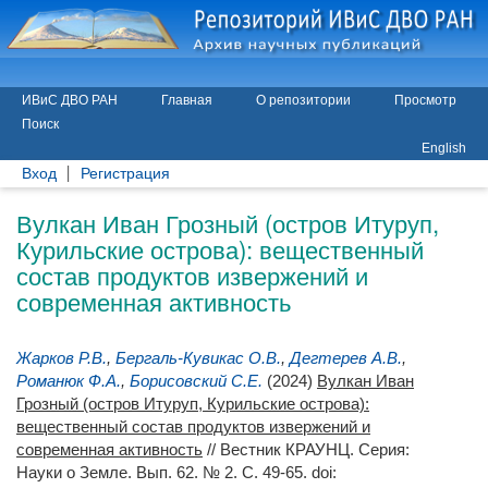
ИВиС ДВО РАН
Главная
О репозитории
Просмотр
Поиск
English
Вход
Регистрация
Вулкан Иван Грозный (остров Итуруп,
Курильские острова): вещественный
состав продуктов извержений и
современная активность
Жарков Р.В.
,
Бергаль-Кувикас О.В.
,
Дегтерев А.В.
,
Романюк Ф.А.
,
Борисовский С.Е.
(2024)
Вулкан Иван
Грозный (остров Итуруп, Курильские острова):
вещественный состав продуктов извержений и
современная активность
// Вестник КРАУНЦ. Серия:
Науки о Земле. Вып. 62. № 2. С. 49-65.
doi: