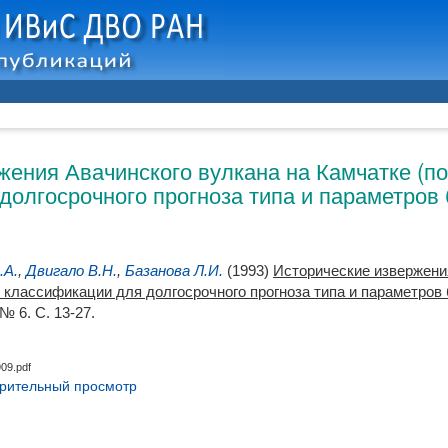
жения Авачинского вулкана на Камчатке (п
олгосрочного прогноза типа и параметров б
.А.
,
Двигало В.Н.
,
Базанова Л.И.
(1993)
Исторические извержени
классификации для долгосрочного прогноза типа и параметров бу
№ 6. С. 13-27.
09.pdf
рительный просмотр