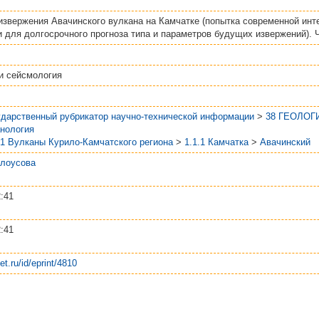
извержения Авачинского вулкана на Камчатке (попытка современной инт
для долгосрочного прогноза типа и параметров будущих извержений). Час
и сейсмология
ударственный рубрикатор научно-технической информации
>
38 ГЕОЛОГ
анология
.1 Вулканы Курило-Камчатского региона
>
1.1.1 Камчатка
>
Авачинский
елоусова
:41
:41
et.ru/id/eprint/4810