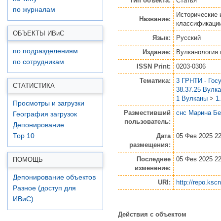
Тип объекта:
Статья
по журналам
Исторические 
Название:
классификации 
ОБЪЕКТЫ ИВ
и
С
Язык:
Русский
по подразделениям
Издание:
Вулканология 
по сотрудникам
ISSN Print:
0203-0306
Тематика:
3 ГРНТИ - Гос
СТАТИСТИКА
38.37.25 Вулк
1 Вулканы
>
1
Просмотры и загрузки
Разместивший
снс Марина Б
География загрузок
пользователь:
Депонирование
Дата
05 Фев 2025 22
Top 10
размещения:
Последнее
05 Фев 2025 22
ПОМОЩЬ
изменение:
Депонирование объектов
URI:
http://repo.kscn
Разное (доступ для
ИВиС)
Действия с объектом