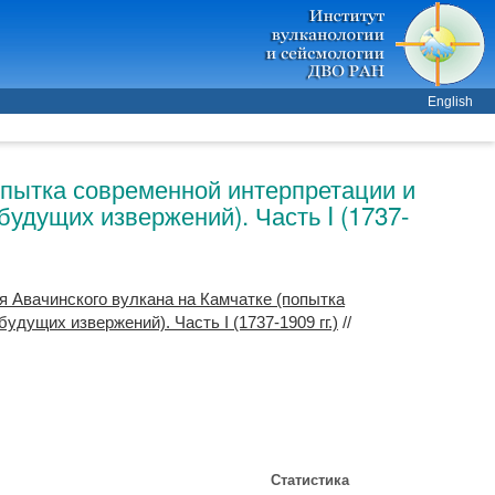
English
опытка современной интерпретации и
удущих извержений). Часть I (1737-
я Авачинского вулкана на Камчатке (попытка
дущих извержений). Часть I (1737-1909 гг.)
//
Статистика