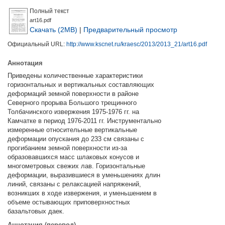
Полный текст
art16.pdf
Скачать (2MB)
|
Предварительный просмотр
Официальный URL:
http://www.kscnet.ru/kraesc/2013/2013_21/art16.pdf
Аннотация
Приведены количественные характеристики
горизонтальных и вертикальных составляющих
деформаций земной поверхности в районе
Северного прорыва Большого трещинного
Толбачинского извержения 1975-1976 гг. на
Камчатке в период 1976-2011 гг. Инструментально
измеренные относительные вертикальные
деформации опускания до 233 см связаны с
прогибанием земной поверхности из-за
образовавшихся масс шлаковых конусов и
многометровых свежих лав. Горизонтальные
деформации, выразившиеся в уменьшениях длин
линий, связаны с релаксацией напряжений,
возникших в ходе извержения, и уменьшением в
объеме остывающих приповерхностных
базальтовых даек.
Аннотация (перевод)