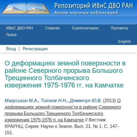
ИВиС ДВО РАН
Главная
О репозитории
Просмотр
Поиск
English
Вход
Регистрация
О деформациях земной поверхности в
районе Северного прорыва Большого
Трещинного Толбачинского
извержения 1975-1976 гг. на Камчатке
Магуськин М.А.
,
Титков Н.Н.
,
Демянчук Ю.В.
(2013)
О
деформациях земной поверхности в районе Северного
прорыва Большого Трещинного Толбачинского
извержения 1975-1976 гг. на Камчатке
// Вестник
КРАУНЦ. Серия: Науки о Земле. Вып. 21. № 1. С. 147-
151.