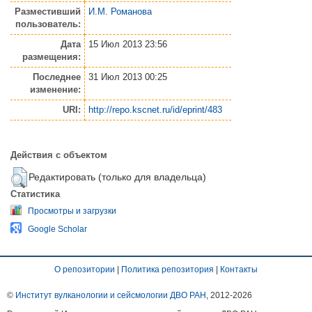
Разместивший
И.М. Романова
пользователь:
Дата
15 Июл 2013 23:56
размещения:
Последнее
31 Июл 2013 00:25
изменение:
URI:
http://repo.kscnet.ru/id/eprint/483
Действия с объектом
Редактировать (только для владельца)
Статистика
Просмотры и загрузки
Google Scholar
О репозитории
|
Политика репозитория
|
Контакты
©
Институт вулканологии и сейсмологии ДВО РАН
, 2012-
2026