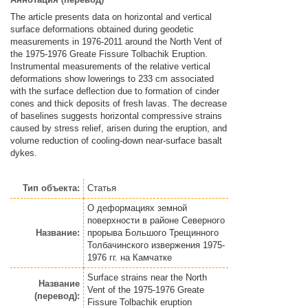
The article presents data on horizontal and vertical
surface deformations obtained during geodetic
measurements in 1976-2011 around the North Vent of
the 1975-1976 Greate Fissure Tolbachik Eruption.
Instrumental measurements of the relative vertical
deformations show lowerings to 233 cm associated
with the surface deflection due to formation of cinder
cones and thick deposits of fresh lavas. The decrease
of baselines suggests horizontal compressive strains
caused by stress relief, arisen during the eruption, and
volume reduction of cooling-down near-surface basalt
dykes.
Тип объекта:
Статья
О деформациях земной
поверхности в районе Северного
Название:
прорыва Большого Трещинного
Толбачинского извержения 1975-
1976 гг. на Камчатке
Surface strains near the North
Название
Vent of the 1975-1976 Greate
(перевод):
Fissure Tolbachik eruption