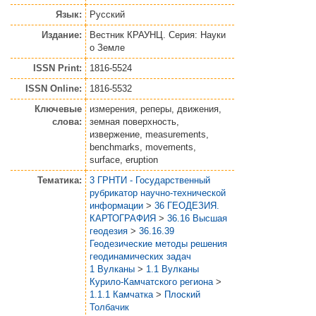
Язык:
Русский
Издание:
Вестник КРАУНЦ. Серия: Науки
о Земле
ISSN Print:
1816-5524
ISSN Online:
1816-5532
Ключевые
измерения, реперы, движения,
слова:
земная поверхность,
извержение, measurements,
benchmarks, movements,
surface, eruption
Тематика:
3 ГРНТИ - Государственный
рубрикатор научно-технической
информации
>
36 ГЕОДЕЗИЯ.
КАРТОГРАФИЯ
>
36.16 Высшая
геодезия
>
36.16.39
Геодезические методы решения
геодинамических задач
1 Вулканы
>
1.1 Вулканы
Курило-Камчатского региона
>
1.1.1 Камчатка
>
Плоский
Толбачик