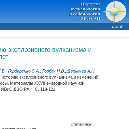
English
ию эксплозивного вулканизма и
лет
.В.
,
Горбаренко С.А.
,
Горбач Н.В.
,
Деркачев А.Н.
,
в историю эксплозивного вулканизма и изменений
ессы. Материалы XXVII ежегодной научной
: ИВиС ДВО РАН. С. 118-121.
Статистика
струкция хронологии