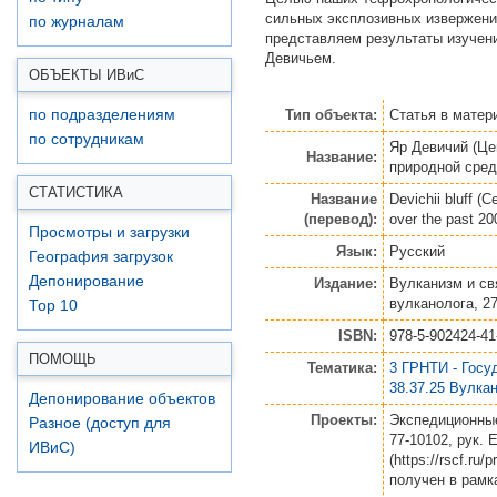
сильных эксплозивных извержений
по журналам
представляем результаты изучени
Девичьем.
ОБЪЕКТЫ ИВ
и
С
Тип объекта:
Статья
в матер
по подразделениям
по сотрудникам
Яр Девичий (Це
Название:
природной сред
СТАТИСТИКА
Название
Devichii bluff (
(перевод):
over the past 20
Просмотры и загрузки
Язык:
Русский
География загрузок
Депонирование
Издание:
Вулканизм и св
вулканолога, 27
Top 10
ISBN:
978-5-902424-41
ПОМОЩЬ
Тематика:
3 ГРНТИ - Госу
38.37.25 Вулка
Депонирование объектов
Проекты:
Экспедиционные
Разное (доступ для
77-10102, рук. Е
ИВиС)
(https://rscf.r
получен в рамк