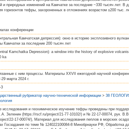
 и природных изменений на Камчатке за последние ~330 тысяч лет. В 
я горизонтов тефры, захороненных в отложениях возрастом ≤200 тыс. ле
иалах конференции
нтральная Камчатская депрессия): окно в историю эксплозивного вулка
ы Камчатки за последние 200 тысяч лет
Central Kamchatka Depression): a window into the history of explosive volca
0 ka
язанные с ним процессы. Материалы XXVII ежегодной научной конфере
-29 марта 2024 г.
-3
дарственный рубрикатор научно-технической информации
>
38 ГЕОЛОГИ
нология
 исследования и геохимическое изучение тефры проведены при поддер
.А. Зеленин (https://rscf.ru/project/21-77-10102/) и № 22-17-00074, рук. В
u/project/22-17-00074/), Материал для исследования пеплов в морских оса
ах Госзадания по теме № 124022100084-8 Минобрнауки РФ, Обработка д