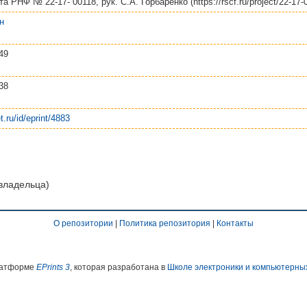
 РНФ № 22-17- 00118, рук. С.А. Горбаренко (https://rscf.ru/project/22-17-0
н
49
38
t.ru/id/eprint/4883
 владельца)
О репозитории
|
Политика репозитория
|
Контакты
платформе
EPrints 3
, которая разработана в
Школе электроники и компьютерны