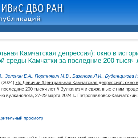
льная Камчатская депрессия): окно в истор
й среды Камчатки за последние 200 тысяч 
В.
,
Зеленин Е.А.
,
Портнягин М.В.
,
Базанова Л.И.
,
Бубенщикова Н
(2024)
Яр Девичий (Центральная Камчатская депрессия): окно 
 последние 200 тысяч лет
// Вулканизм и связанные с ним проц
ю вулканолога, 27-29 марта 2024 г.. Петропавловск-Камчатский
рительный просмотр
их исследований в Центральной Камчатской депрессии является рекон