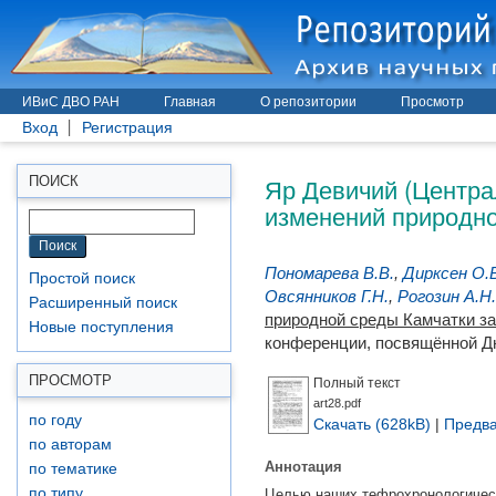
ИВиС ДВО РАН
Главная
О репозитории
Просмотр
Вход
Регистрация
Яр Девичий (Центра
ПОИСК
изменений природно
Пономарева В.В.
,
Дирксен О.
Простой поиск
Овсянников Г.Н.
,
Рогозин А.Н.
Расширенный поиск
природной среды Камчатки за
Новые поступления
конференции, посвящённой Дн
ПРОСМОТР
Полный текст
art28.pdf
по году
Скачать (628kB)
|
Предва
по авторам
Аннотация
по тематике
по типу
Целью наших тефрохронологическ