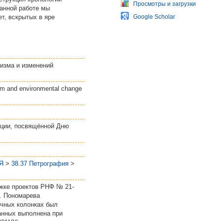
Просмотры и загрузки
данной работе мы
т, вскрытых в яре
Google Scholar
низма и изменений
nism and environmental change
нции, посвящённой Дню
Я
>
38.37 Петрография
>
жке проектов РНФ № 21-
.В. Пономарева
дочных колонках был
анных выполнена при