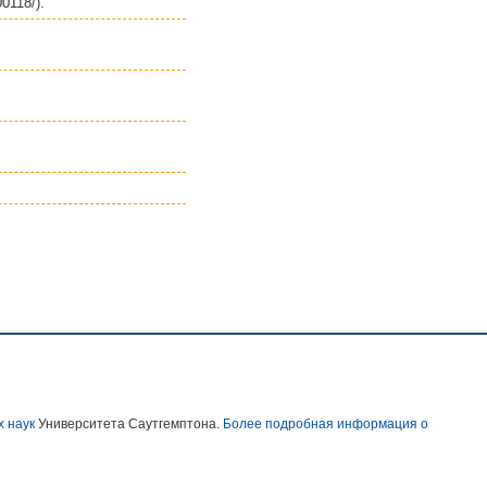
0118/).
х наук
Университета Саутгемптона.
Более подробная информация о