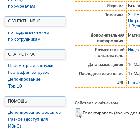
Издание:
Бюлле
по журналам
Тематика:
3 ГРН
Петро
ОБЪЕКТЫ ИВ
и
С
1 Вул
по подразделениям
Дополнительная
Матер
по сотрудникам
информация:
Разместивший
Надеж
СТАТИСТИКА
пользователь:
Дата размещения:
16 Ма
Просмотры и загрузки
География загрузок
Последнее изменение:
17 Ма
Депонирование
URI:
http:/
Top 10
ПОМОЩЬ
Действия с объектом
Депонирование объектов
Редактировать (только для
Разное (доступ для
ИВиС)