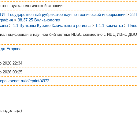
тень вулканологической станции
ТИ - Государственный рубрикатор научно-технической информации
>
38
графия
>
38.37.25 Вулканология
каны
>
1.1 Вулканы Курило-Камчатского региона
>
1.1.1 Камчатка
>
Плос
иал оцифрован в научной библиотеке ИВиС совместно с ИВЦ ИВиС ДВ
да Егорова
р 2026 22:34
р 2026 00:25
/repo.kscnet.ru/id/eprint/4972
 владельца)