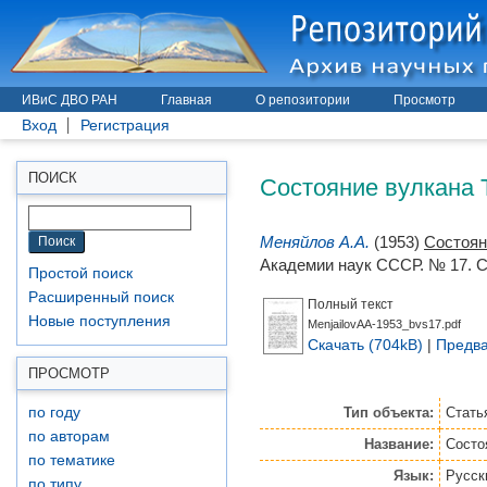
ИВиС ДВО РАН
Главная
О репозитории
Просмотр
Вход
Регистрация
Состояние вулкана Т
ПОИСК
Меняйлов А.А.
(1953)
Состояни
Академии наук СССР. № 17. С.
Простой поиск
Расширенный поиск
Полный текст
Новые поступления
MenjailovAA-1953_bvs17.pdf
Скачать (704kB)
|
Предва
ПРОСМОТР
Тип объекта:
Стать
по году
по авторам
Название:
Состоя
по тематике
Язык:
Русск
по типу