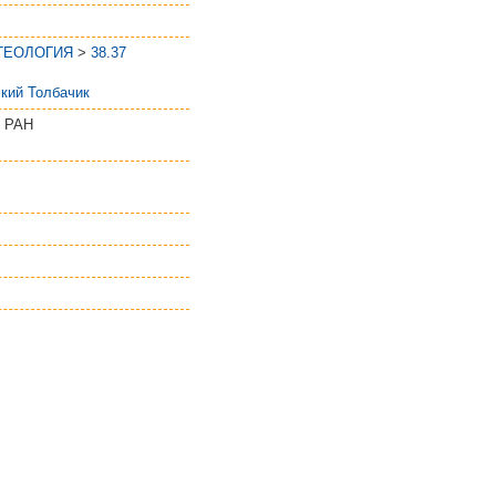
 ГЕОЛОГИЯ
>
38.37
кий Толбачик
О РАН