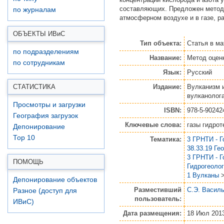
составляющих. Предложен метод 
по журналам
атмосферном воздухе и в газе, р
ОБЪЕКТЫ ИВ
и
С
Тип объекта:
Статья
в ма
по подразделениям
Название:
Метод оцен
по сотрудникам
Язык:
Русский
Издание:
Вулканизм 
СТАТИСТИКА
вулканолога
Просмотры и загрузки
ISBN:
978-5-90242
География загрузок
Ключевые слова:
газы гидро
Депонирование
Top 10
Тематика:
3 ГРНТИ - 
38.33.19 Ге
3 ГРНТИ - 
ПОМОЩЬ
Гидрогеоло
1 Вулканы
Депонирование объектов
Разместивший
С.Э. Васил
Разное (доступ для
пользователь:
ИВиС)
Дата размещения:
18 Июл 2013