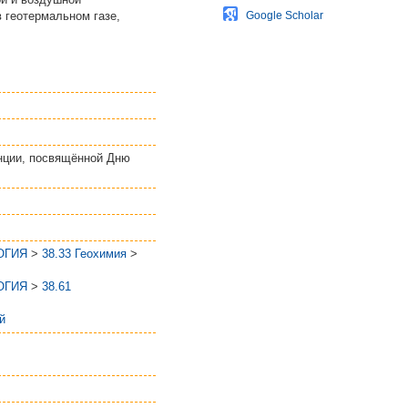
 геотермальном газе,
Google Scholar
нции, посвящённой Дню
ОГИЯ
>
38.33 Геохимия
>
ОГИЯ
>
38.61
й