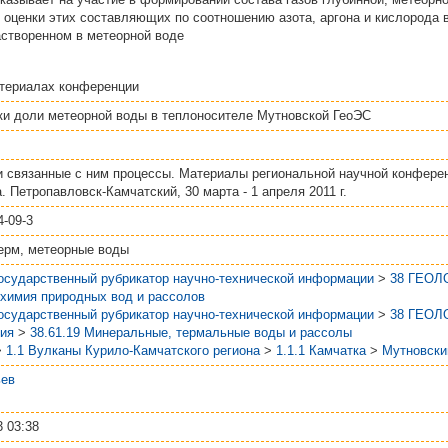
оценки этих составляющих по соотношению азота, аргона и кислорода в
астворенном в метеорной воде
териалах конференции
ки доли метеорной воды в теплоносителе Мутновской ГеоЭС
и связанные с ним процессы. Материалы региональной научной конфере
. Петропавловск-Камчатский, 30 марта - 1 апреля 2011 г.
4-09-3
терм, метеорные воды
Государственный рубрикатор научно-технической информации
>
38 ГЕОЛ
охимия природных вод и рассолов
Государственный рубрикатор научно-технической информации
>
38 ГЕОЛ
гия
>
38.61.19 Минеральные, термальные воды и рассолы
>
1.1 Вулканы Курило-Камчатского региона
>
1.1.1 Камчатка
>
Мутновски
ьев
 03:38