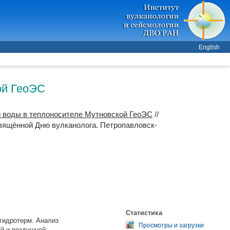
English
ой ГеоЭС
й воды в теплоносителе Мутновской ГеоЭС
//
вящённой Дню вулканолога. Петропавловск-
Статистика
гидротерм. Анализ
Просмотры и загрузки
ой и воздушной