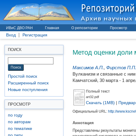
ИВиС ДВО РАН
Главная
О репозитории
Просмотр
Вход
Регистрация
Метод оценки доли 
ПОИСК
Максимов А.П.
,
Фирстов П.П
Вулканизм и связанные с ним
Простой поиск
Камчатский, 30 марта - 1 апрел
Расширенный поиск
Новые поступления
Полный текст
art32.pdf
Скачать (1MB)
|
Предвар
ПРОСМОТР
Официальный URL:
http://www.kscnet
по году
Аннотация
по авторам
по тематике
Представлены результаты монито
по типу
концентраций кислорода и азота 