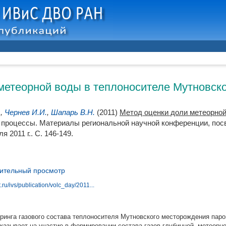
метеорной воды в теплоносителе Мутновск
.
,
Чернев И.И.
,
Шапарь В.Н.
(2011)
Метод оценки доли метеорно
 процессы. Материалы региональной научной конференции, пос
я 2011 г.. С. 146-149.
ительный просмотр
.ru/ivs/publication/volc_day/2011...
ринга газового состава теплоносителя Мутновского месторождения паро
указывает на участие в формировании состава газов глубинной, метеорн