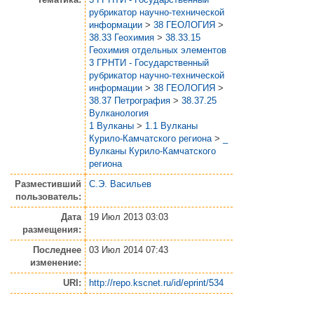
рубрикатор научно-технической
информации
>
38 ГЕОЛОГИЯ
>
38.33 Геохимия
>
38.33.15
Геохимия отдельных элементов
3 ГРНТИ - Государственный
рубрикатор научно-технической
информации
>
38 ГЕОЛОГИЯ
>
38.37 Петрография
>
38.37.25
Вулканология
1 Вулканы
>
1.1 Вулканы
Курило-Камчатского региона
>
_
Вулканы Курило-Камчатского
региона
Разместивший
С.Э. Васильев
пользователь:
Дата
19 Июл 2013 03:03
размещения:
Последнее
03 Июл 2014 07:43
изменение:
URI:
http://repo.kscnet.ru/id/eprint/534