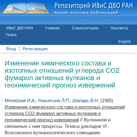
ИВиС ДВО РАН
Главная
О репозитории
Просмотр
Поиск
English
Вход
Регистрация
Изменение химического состава и
изотопных отношений углерода СО2
фумарол активных вулканов и
геохимический прогноз извержений
Меняйлов И.А.
,
Никитина Л.П.
,
Шапарь В.Н.
(1985)
Изменение химического состава и изотопных отношений
углерода СО2 фумарол активных вулканов и
геохимический прогноз извержений
// Вулканизм и
связанные с ним процессы. Тезисы докладов VI
Всесоюзного вулканологического совещания.