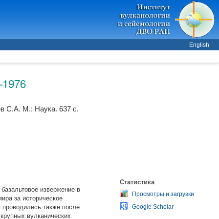
English
–1976
в С.А.
М.: Наука. 637 с.
Статистика
 базальтовое извержение в
Просмотры и загрузки
ира за историческое
я проводились также после
Google Scholar
 крупных вулканических