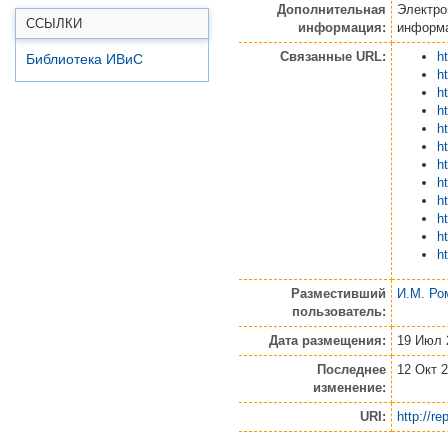
Дополнительная
Электро
ССЫЛКИ
информация:
информ
Связанные URL:
h
Библиотека ИВиС
h
h
h
h
h
h
h
h
h
h
h
Разместивший
И.М. Ро
пользователь:
Дата размещения:
19 Июл 
Последнее
12 Окт 2
изменение:
URI:
http://re