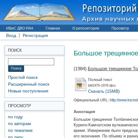
ИВиС ДВО РАН
Главная
О репозитории
Просмотр
Вход
Регистрация
Большое трещинное 
ПОИСК
(1984)
Большое трещинное То
Простой поиск
Полный текст
Расширенный поиск
btti1975-1976.djvu
Скачать (15MB)
Новые поступления
Официальный URL:
http://www.kscnet
ПРОСМОТР
Аннотация
по году
Большое трещинное Толбачинское 
по авторам
Курило-Камчатском вулканическо
время. Извержение было предска
по тематике
его окончания. По объему и разн
по типу