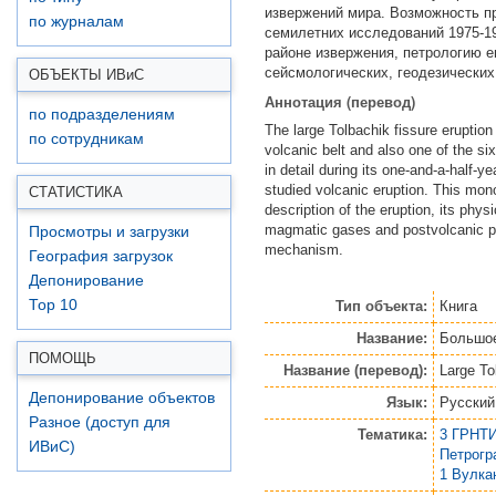
извержений мира. Возможность пр
по журналам
семилетних исследований 1975-19
районе извержения, петрологию е
сейсмологических, геодезических
ОБЪЕКТЫ ИВ
и
С
Аннотация (перевод)
по подразделениям
The large Tolbachik fissure eruptio
по сотрудникам
volcanic belt and also one of the six
in detail during its one-and-a-half-
studied volcanic eruption. This mon
СТАТИСТИКА
description of the eruption, its phys
magmatic gases and postvolcanic pro
Просмотры и загрузки
mechanism.
География загрузок
Депонирование
Top 10
Тип объекта:
Книга
Название:
Большое
ПОМОЩЬ
Название (перевод):
Large To
Депонирование объектов
Язык:
Русский
Разное (доступ для
Тематика:
3 ГРНТИ
ИВиС)
Петрогр
1 Вулка