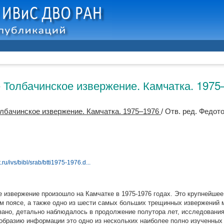
Толбачинское извержение. Камчатка. 1975
лбачинское извержение. Камчатка. 1975–1976
/ Отв. ред.
Федото
.ru/ivs/bibl/srab/btti1975-1976.d...
извержение произошло на Камчатке в 1975-1976 годах. Это крупнейшее
м поясе, а также одно из шести самых больших трещинных извержений м
зано, детально наблюдалось в продолжение полутора лет, исследовани
ообразию информации это одно из нескольких наиболее полно изученных