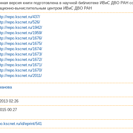
нная версия книги подготовлена в научной библиотеке ИВиС ДВО РАН с
ационно-вычислительным центром ИВиС ДВО РАН
ttp://repo.kscnet.ru/437/
ttp://repo.kscnet.ru/526/
ttp://repo.kscnet.ru/1942/
ttp://repo.kscnet.ru/1959/
ttp://repo.kscnet.ru/1676/
ttp://repo.kscnet.ru/1675/
ttp://repo.kscnet.ru/1674/
ttp://repo.kscnet.ru/1673/
ttp://repo.kscnet.ru/1672/
ttp://repo.kscnet.ru/1671/
ttp://repo.kscnet.ru/1670/
ttp://repo.kscnet.ru/2011/
манова
2013 02:26
015 00:27
po.kscnet.ru/id/eprint/541