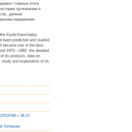
держит главные итоги
, историю вулканизма в
ссах, данные
ханизма извержения.
f the Kurile-Kamchatka
had been predicted and studied
 it became one of the best
eriod 1975—1982: the detailed
 of its products, data on
 study and explanation of its
ЕОЛОГИЯ
>
38.37
й Толбачик