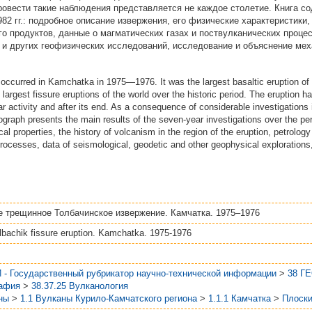
овести такие наблюдения представляется не каждое столетие. Книга со
82 гг.: подробное описание извержения, его физические характеристики
го продуктов, данные о магматических газах и поствулканических проце
 и других геофизических исследований, исследование и объяснение ме
n occurred in Kamchatka in 1975—1976. It was the largest basaltic eruption o
 largest fissure eruptions of the world over the historic period. The eruption 
year activity and after its end. As a consequence of considerable investigations
ograph presents the main results of the seven-year investigations over the p
ical properties, the history of volcanism in the region of the eruption, petrology
cesses, data of seismological, geodetic and other geophysical explorations,
 трещинное Толбачинское извержение. Камчатка. 1975–1976
lbachik fissure eruption. Kamchatka. 1975-1976
 - Государственный рубрикатор научно-технической информации
>
38 Г
афия
>
38.37.25 Вулканология
ны
>
1.1 Вулканы Курило-Камчатского региона
>
1.1.1 Камчатка
>
Плоски