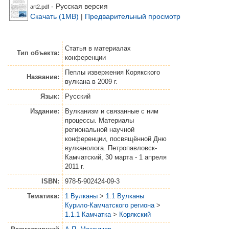
- Русская версия
art2.pdf
Скачать (1MB)
|
Предварительный просмотр
Статья
в материалах
Тип объекта:
конференции
Пеплы извержения Корякского
Название:
вулкана в 2009 г.
Язык:
Русский
Издание:
Вулканизм и связанные с ним
процессы. Материалы
региональной научной
конференции, посвящённой Дню
вулканолога. Петропавловск-
Камчатский, 30 марта - 1 апреля
2011 г.
ISBN:
978-5-902424-09-3
Тематика:
1 Вулканы
>
1.1 Вулканы
Курило-Камчатского региона
>
1.1.1 Камчатка
>
Корякский