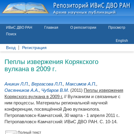
ИВиС ДВО РАН
Главная
О репозитории
Просмотр
Поиск
English
Вход
Регистрация
Пеплы извержения Корякского
вулкана в 2009 г.
Аникин Л.П.
,
Вергасова Л.П.
,
Максимов А.П.
,
Овсянников А.А.
,
Чубаров В.М.
(2011)
Пеплы извержения
Корякского вулкана в 2009 г.
// Вулканизм и связанные с
ним процессы. Материалы региональной научной
конференции, посвящённой Дню вулканолога.
Петропавловск-Камчатский, 30 марта - 1 апреля 2011 г..
Петропавловск-Камчатский: ИВиС ДВО РАН. С. 10-14.
Полный текст