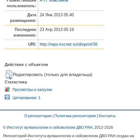
Разместивший
А.П. Максимов
пользователь:
Дата
24 Янв 2013 05:40
размещения:
Последнее
23 Апр 2013 05:19
изменение:
URI:
http://repo.kscnet.ru/id/eprint/56
Действия с объектом
Редактировать (только для владельца)
Статистика
Просмотры и загрузки
Цитирование: 1
О репозитории
|
Политика репозитория
|
Контакты
©
Институт вулканологии и сейсмологии ДВО РАН
, 2012-
2026
Репозиторий Института вулканологии и сейсмологии ДВО РАН создан на