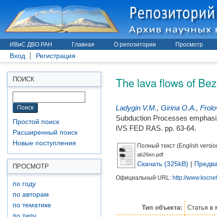
ИВиС ДВО РАН
Главная
О репозитории
Просмотр
Вход
Регистрация
The lava flows of B
ПОИСК
Ladygin V.М.
,
Girina O.A.
,
Frolo
Subduction Processes emphasiz
Простой поиск
IVS FED RAS. pp. 63-64.
Расширенный поиск
Новые поступления
Полный текст (English versio
ab26en.pdf
Скачать (325kB)
|
Предва
ПРОСМОТР
Официальный URL:
http://www.kscnet
по году
по авторам
по тематике
Тип объекта:
Статья
в 
по типу