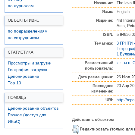
Название:
The lava 
по журналам
Язык:
English
Издание:
4rd Inter
ОБЪЕКТЫ ИВ
и
С
Arcs, Pet
по подразделениям
ISBN:
5-94936-0
по сотрудникам
Тематика:
3 ГРНТИ 
Петрогра
СТАТИСТИКА
1 Вулкан
Разместивший
к.г.-.м.н.
Просмотры и загрузки
пользователь:
География загрузок
Депонирование
Дата размещения:
26 Июл 20
Top 10
Последнее
20 Апр 20
изменение:
ПОМОЩЬ
URI:
http://repo
Депонирование объектов
Разное (доступ для
Действия с объектом
ИВиС)
Редактировать (только для