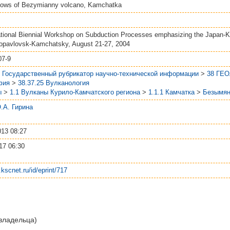
flows of Bezymianny volcano, Kamchatka
national Biennial Workshop on Subduction Processes emphasizing the Japan-K
ropavlovsk-Kamchatsky, August 21-27, 2004
07-9
- Государственный рубрикатор научно-технической информации
>
38 ГЕ
фия
>
38.37.25 Вулканология
ы
>
1.1 Вулканы Курило-Камчатского региона
>
1.1.1 Камчатка
>
Безымя
 О.А. Гирина
13 08:27
17 06:30
.kscnet.ru/id/eprint/717
 владельца)