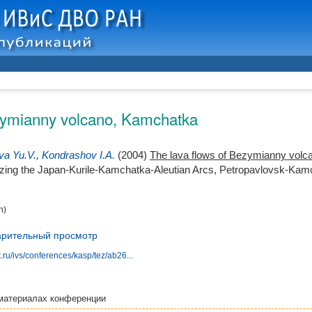
ezymianny volcano, Kamchatka
va Yu.V.
,
Kondrashov I.A.
(2004)
The lava flows of Bezymianny vol
ing the Japan-Kurile-Kamchatka-Aleutian Arcs, Petropavlovsk-Kam
n)
рительный просмотр
.ru/ivs/conferences/kasp/tez/ab26...
материалах конференции