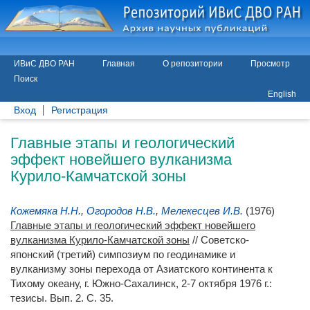
ИВиС ДВО РАН
Главная
О репозитории
Просмотр
Поиск
English
Вход
Регистрация
Главные этапы и геологический
эффект новейшего вулканизма
Курило-Камчатской зоны
Кожемяка Н.Н.
,
Огородов Н.В.
,
Мелекесцев И.В.
(1976)
Главные этапы и геологический эффект новейшего
вулканизма Курило-Камчатской зоны
// Советско-
японский (третий) симпозиум по геодинамике и
вулканизму зоны перехода от Азиатского континента к
Тихому океану, г. Южно-Сахалинск, 2-7 октября 1976 г.:
тезисы. Вып. 2. С. 35.