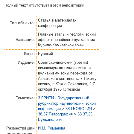
Полный текст отсутствует в этом репозитории.
Статья
в материалах
Тип объекта:
конференции
Главные этапы и геологический
Название:
эффект новейшего вулканизма
Курило-Камчатской зоны
Язык:
Русский
Издание:
Советско-японский (третий)
симпозиум по геодинамике и
вулканизму зоны перехода от
Азиатского континента к Тихому
океану, г. Южно-Сахалинск, 2-7
октября 1976 г.: тезисы
Тематика:
3 ГРНТИ - Государственный
рубрикатор научно-технической
информации
>
38 ГЕОЛОГИЯ
>
38.37 Петрография
>
38.37.25
Вулканология
Разместивший
И.М. Романова
пользователь: