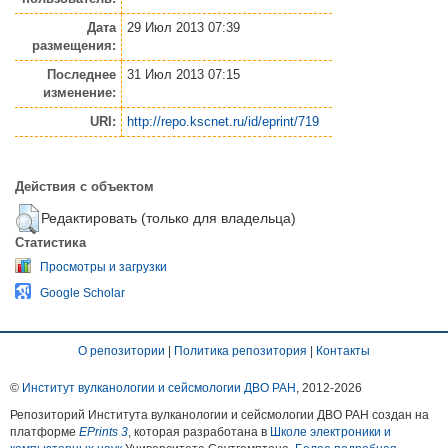
Дата
29 Июл 2013 07:39
размещения:
Последнее
31 Июл 2013 07:15
изменение:
URI:
http://repo.kscnet.ru/id/eprint/719
Действия с объектом
Редактировать (только для владельца)
Статистика
Просмотры и загрузки
Google Scholar
О репозитории
|
Политика репозитория
|
Контакты
©
Институт вулканологии и сейсмологии ДВО РАН
, 2012-
2026
Репозиторий Института вулканологии и сейсмологии ДВО РАН создан на
платформе
EPrints 3
, которая разработана в
Школе электроники и