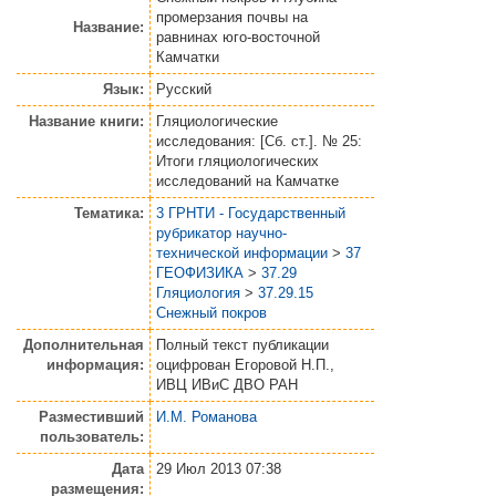
промерзания почвы на
Название:
равнинах юго-восточной
Камчатки
Язык:
Русский
Название книги:
Гляциологические
исследования: [Сб. ст.]. № 25:
Итоги гляциологических
исследований на Камчатке
Тематика:
3 ГРНТИ - Государственный
рубрикатор научно-
технической информации
>
37
ГЕОФИЗИКА
>
37.29
Гляциология
>
37.29.15
Снежный покров
Дополнительная
Полный текст публикации
информация:
оцифрован Егоровой Н.П.,
ИВЦ ИВиС ДВО РАН
Разместивший
И.М. Романова
пользователь:
Дата
29 Июл 2013 07:38
размещения: