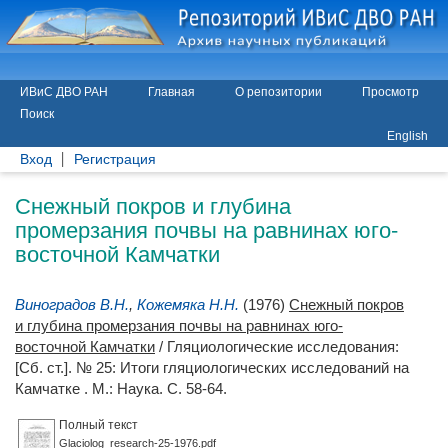
ИВиС ДВО РАН
Главная
О репозитории
Просмотр
Поиск
English
Вход
Регистрация
Снежный покров и глубина
промерзания почвы на равнинах юго-
восточной Камчатки
Виноградов В.Н.
,
Кожемяка Н.Н.
(1976)
Снежный покров
и глубина промерзания почвы на равнинах юго-
восточной Камчатки
/ Гляциологические исследования:
[Сб. ст.]. № 25: Итоги гляциологических исследований на
Камчатке . М.: Наука. С. 58-64.
Полный текст
Glaciolog_research-25-1976.pdf