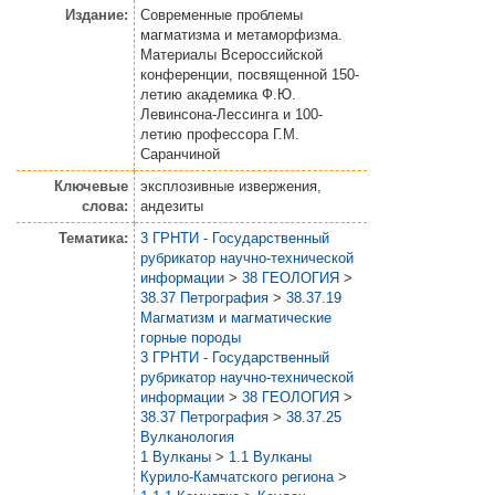
Издание:
Современные проблемы
магматизма и метаморфизма.
Материалы Всероссийской
конференции, посвященной 150-
летию академика Ф.Ю.
Левинсона-Лессинга и 100-
летию профессора Г.М.
Саранчиной
Ключевые
эксплозивные извержения,
слова:
андезиты
Тематика:
3 ГРНТИ - Государственный
рубрикатор научно-технической
информации
>
38 ГЕОЛОГИЯ
>
38.37 Петрография
>
38.37.19
Магматизм и магматические
горные породы
3 ГРНТИ - Государственный
рубрикатор научно-технической
информации
>
38 ГЕОЛОГИЯ
>
38.37 Петрография
>
38.37.25
Вулканология
1 Вулканы
>
1.1 Вулканы
Курило-Камчатского региона
>