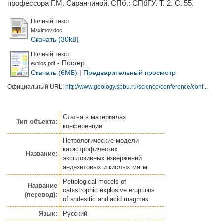
профессора Г.М. Саранчиной. СПб.: СПбГУ. Т. 2. С. 55.
Полный текст
Maximov.doc
Скачать (30kB)
Полный текст
- Постер
explos.pdf
Скачать (6MB)
|
Предварительный просмотр
Официальный URL:
http://www.geology.spbu.ru/science/conference/conf...
Статья
в материалах
Тип объекта:
конференции
Петрологические модели
катастрофических
Название:
эксплозивных извержений
андезитовых и кислых магм
Petrological models of
Название
catastrophic explosive eruptions
(перевод):
of andesitic and acid magmas
Язык:
Русский