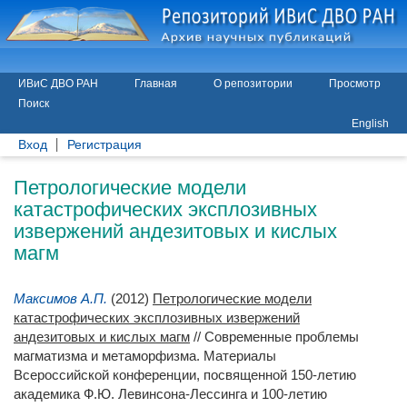
ИВиС ДВО РАН
Главная
О репозитории
Просмотр
Поиск
English
Вход
Регистрация
Петрологические модели
катастрофических эксплозивных
извержений андезитовых и кислых
магм
Максимов А.П.
(2012)
Петрологические модели
катастрофических эксплозивных извержений
андезитовых и кислых магм
// Современные проблемы
магматизма и метаморфизма. Материалы
Всероссийской конференции, посвященной 150-летию
академика Ф.Ю. Левинсона-Лессинга и 100-летию