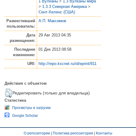
1 Вулканы
>
1.3 Вулканы мира
>
1.3.3 Северная Америка
>
Сент-Хеленс (США)
Разместивший
А.П. Максимов
пользователь:
Дата
29 Авг 2013 04:35
размещения:
Последнее
01 Дек 2013 08:58
изменение:
URI:
http://repo.kscnet.ru/id/eprint/811
Действия с объектом
Редактировать (только для владельца)
Статистика
Просмотры и загрузки
Google Scholar
О репозитории
|
Политика репозитория
|
Контакты