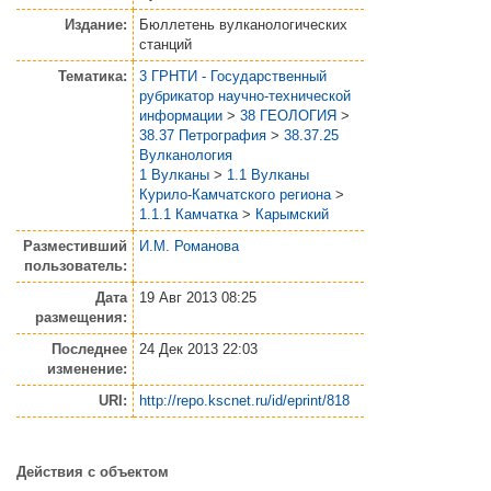
Издание:
Бюллетень вулканологических
станций
Тематика:
3 ГРНТИ - Государственный
рубрикатор научно-технической
информации
>
38 ГЕОЛОГИЯ
>
38.37 Петрография
>
38.37.25
Вулканология
1 Вулканы
>
1.1 Вулканы
Курило-Камчатского региона
>
1.1.1 Камчатка
>
Карымский
Разместивший
И.М. Романова
пользователь:
Дата
19 Авг 2013 08:25
размещения:
Последнее
24 Дек 2013 22:03
изменение:
URI:
http://repo.kscnet.ru/id/eprint/818
Действия с объектом