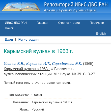
ИВиС ДВО РАН
Главная
О репозитории
Просмотр
Поиск
English
Вход
Регистрация
Карымский вулкан в 1963 г.
Иванов Б.В.
,
Кирсанов И.Т.
,
Серафимова Е.К.
(1965)
Карымский вулкан в 1963 г.
// Бюллетень
вулканологических станций. М.: Наука. № 39. С. 3-27.
Полный текст отсутствует в этом репозитории.
Тип объекта:
Статья
Название:
Карымский вулкан в 1963 г.
Язык:
Русский