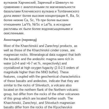
вулканов Харчинский, Заречный и Шивелуч по
сравнению с аналогичными по магнезиальности
базальтами Ключевского вулкана и Толбачинского
дола имеют более высокие концентрации К, Ва, Sr,
более низкие Са, Sc, Yb при более высоких
отношениях La/Yb, Ni/Sc и La/Та, а исходные
расплавы их были более водонасыщенными и
окисленными.
Аннотация (перевод)
Most of the Kharchinskii and Zarechnyi products, as
well as those of the Kharchinskii cinder cones, are
magnesian rocks. Mineralogical data suggest that both
the basaltic and the andesitic magma were rich in
water (≥3-4 and >6-7 wt.%, respectively) and
crystallized at high oxygen fugacity (2.0-2.5 orders of
magnitude higher than the NNO buffer). These
features, coupled with the geochemical characteristics
of these basalts and andesites, indicate that they are
similar to the rocks of Shiveluch, a volcano also
located on the northern flank of the Northern volcanic
group, but differ from the rocks of the other volcanoes
of this group which are located further south. The
Kharchinskii, Zarechnyi, and Shiveluch magnesian
basalts differ from the rocks of the Klyuchevskoi