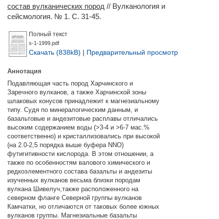
состав вулканических пород
// Вулканология и
сейсмология. № 1. С. 31-45.
Полный текст
s-1-1999.pdf
Скачать (838kB)
|
Предварительный просмотр
Аннотация
Подавляющая часть пород Харчинского и
Заречного вулканов, а также Харчинской зоны
шлаковых конусов принадлежит к магнезиальному
типу. Судя по минералогическим данным, и
базальтовые и андезитовые расплавы отличались
высоким содержанием воды (>3-4 и >6-7 мас.%
соответственно) и кристаллизовались при высокой
(на 2.0-2,5 порядка выше буфера NNO)
футигитивности кислорода. В этом отношении, а
также по особенностям валового химического и
редкоэлементного состава базальты и андезиты
изученных вулканов весьма близки породам
вулкана Шивелуч,также расположенного на
северном фланге Северной группы вулканов
Камчатки, но отличаются от таковых более южных
вулканов группы. Магнезиальные базальты