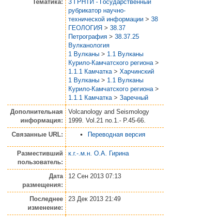
Тематика:
3 ГРНТИ - Государственный
рубрикатор научно-
технической информации
>
38
ГЕОЛОГИЯ
>
38.37
Петрография
>
38.37.25
Вулканология
1 Вулканы
>
1.1 Вулканы
Курило-Камчатского региона
>
1.1.1 Камчатка
>
Харчинский
1 Вулканы
>
1.1 Вулканы
Курило-Камчатского региона
>
1.1.1 Камчатка
>
Заречный
Дополнительная
Volcanology and Seismology
информация:
1999. Vol.21 no.1.- P.45-66.
Связанные URL:
Переводная версия
Разместивший
к.г.-.м.н. О.А. Гирина
пользователь:
Дата
12 Сен 2013 07:13
размещения:
Последнее
23 Дек 2013 21:49
изменение: