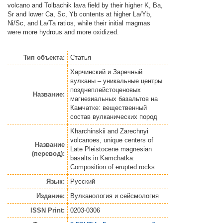
volcano and Tolbachik lava field by their higher K, Ba,
Sr and lower Ca, Sc, Yb contents at higher La/Yb,
Ni/Sc, and La/Ta ratios, while their initial magmas
were more hydrous and more oxidized.
Тип объекта:
Статья
Харчинский и Заречный
вулканы – уникальные центры
позднеплейстоценовых
Название:
магнезиальных базальтов на
Камчатке: вещественный
состав вулканических пород
Kharchinskii and Zarechnyi
volcanoes, unique centers of
Название
Late Pleistocene magnesian
(перевод):
basalts in Kamchatka:
Composition of erupted rocks
Язык:
Русский
Издание:
Вулканология и сейсмология
ISSN Print:
0203-0306