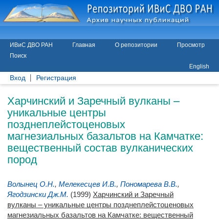
ИВиС ДВО РАН
Главная
О репозитории
Просмотр
Поиск
English
Вход
Регистрация
Харчинский и Заречный вулканы –
уникальные центры
позднеплейстоценовых
магнезиальных базальтов на Камчатке:
вещественный состав вулканических
пород
Волынец О.Н.
,
Мелекесцев И.В.
,
Пономарева В.В.
,
Ягодзински Дж.М.
(1999)
Харчинский и Заречный
вулканы – уникальные центры позднеплейстоценовых
магнезиальных базальтов на Камчатке: вещественный