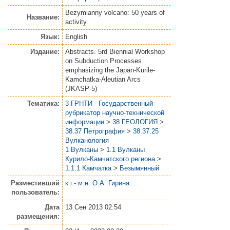
Bezymianny volcano: 50 years of
Название:
activity
Язык:
English
Издание:
Abstracts. 5rd Biennial Workshop
on Subduction Processes
emphasizing the Japan-Kurile-
Kamchatka-Aleutian Arcs
(JKASP-5)
Тематика:
3 ГРНТИ - Государственный
рубрикатор научно-технической
информации
>
38 ГЕОЛОГИЯ
>
38.37 Петрография
>
38.37.25
Вулканология
1 Вулканы
>
1.1 Вулканы
Курило-Камчатского региона
>
1.1.1 Камчатка
>
Безымянный
Разместивший
к.г.-.м.н. О.А. Гирина
пользователь:
Дата
13 Сен 2013 02:54
размещения: