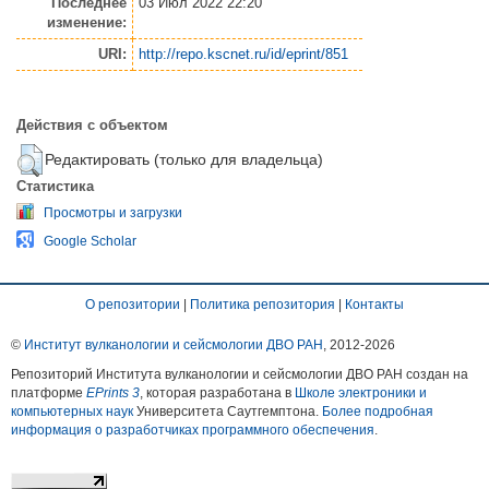
Последнее
03 Июл 2022 22:20
изменение:
URI:
http://repo.kscnet.ru/id/eprint/851
Действия с объектом
Редактировать (только для владельца)
Статистика
Просмотры и загрузки
Google Scholar
О репозитории
|
Политика репозитория
|
Контакты
©
Институт вулканологии и сейсмологии ДВО РАН
, 2012-
2026
Репозиторий Института вулканологии и сейсмологии ДВО РАН создан на
платформе
EPrints 3
, которая разработана в
Школе электроники и
компьютерных наук
Университета Саутгемптона.
Более подробная
информация о разработчиках программного обеспечения
.