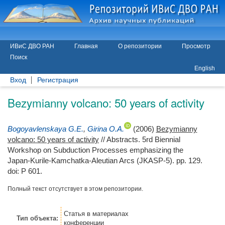
ИВиС ДВО РАН
Главная
О репозитории
Просмотр
Поиск
English
Вход
Регистрация
Bezymianny volcano: 50 years of activity
Bogoyavlenskaya G.E.
,
Girina O.A.
(2006)
Bezymianny
volcano: 50 years of activity
// Abstracts. 5rd Biennial
Workshop on Subduction Processes emphasizing the
Japan-Kurile-Kamchatka-Aleutian Arcs (JKASP-5). pp. 129.
doi: P 601.
Полный текст отсутствует в этом репозитории.
Статья
в материалах
Тип объекта:
конференции