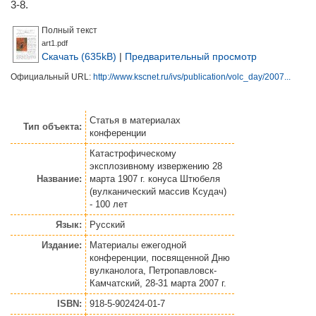
3-8.
Полный текст
art1.pdf
Скачать (635kB)
|
Предварительный просмотр
Официальный URL:
http://www.kscnet.ru/ivs/publication/volc_day/2007...
Статья
в материалах
Тип объекта:
конференции
Катастрофическому
эксплозивному извержению 28
Название:
марта 1907 г. конуса Штюбеля
(вулканический массив Ксудач)
- 100 лет
Язык:
Русский
Издание:
Материалы ежегодной
конференции, посвященной Дню
вулканолога, Петропавловск-
Камчатский, 28-31 марта 2007 г.
ISBN:
918-5-902424-01-7