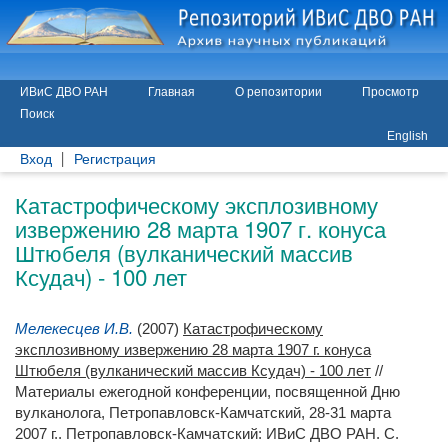
ИВиС ДВО РАН
Главная
О репозитории
Просмотр
Поиск
English
Вход
Регистрация
Катастрофическому эксплозивному
извержению 28 марта 1907 г. конуса
Штюбеля (вулканический массив
Ксудач) - 100 лет
Мелекесцев И.В.
(2007)
Катастрофическому
эксплозивному извержению 28 марта 1907 г. конуса
Штюбеля (вулканический массив Ксудач) - 100 лет
//
Материалы ежегодной конференции, посвященной Дню
вулканолога, Петропавловск-Камчатский, 28-31 марта
2007 г.. Петропавловск-Камчатский: ИВиС ДВО РАН. С.