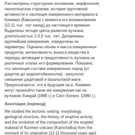
Рассмотрены структурное положение, морфология,
геологическое строение, история эруптивной
активности и эволюция изверженного материала в.
Кизимен (Камчатка) с момента его возникновения
(12-11 тыс. лет назад) до настоящего времени:
Выделены четыре цикла развития вулкана
длительностью 2-3,5 тыс. лет. Датированы
крупнейшие извержения, определены их
параметры. Оценены объем и масса изверженных
продуктов, интенсивность выноса вещества в
периоды активации и продуктивность вулкана на
различных этапах его формирования, Показано,
что эволюция состава изверженных пород (от
дацитов до андезитобазальтов) - результат
смешения дацитовой и базальтовой магм.
Предполагается, что в будущем на в. Кизимен
могут произойти такие же извержения как на
вулканах Бандай (1888 г.) и Сент-Хеленс (1980 г.).
Аннотация (перевод)
We studied the tectonic setting, morphology,
geological structure, the history of eruptive activity
and the evolution of the composition of the erupted
material of Kizimen volcano (Kamchatka) from the
moment of its origination (12-11 thousand years ago)