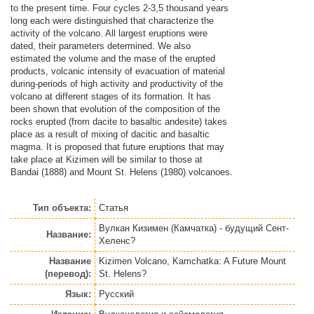
to the present time. Four cycles 2-3,5 thousand years
long each were distinguished that characterize the
activity of the volcano. All largest eruptions were
dated, their parameters determined. We also
estimated the volume and the mase of the erupted
products, volcanic intensity of evacuation of material
during-periods of high activity and productivity of the
volcano at different stages of its formation. It has
been shown that evolution of the composition of the
rocks erupted (from dacite to basaltic andesite) takes
place as a result of mixing of dacitic and basaltic
magma. It is proposed that future eruptions that may
take place at Kizimen will be similar to those at
Bandai (1888) and Mount St. Helens (1980) volcanoes.
Тип объекта:
Статья
Вулкан Кизимен (Камчатка) - будущий Сент-
Название:
Хеленс?
Название
Kizimen Volcano, Kamchatka: A Future Mount
(перевод):
St. Helens?
Язык:
Русский