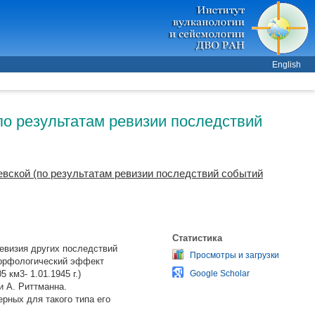
English
о результатам ревизии последствий
вской (по результатам ревизии последствий событий
Статистика
евизия других последствий
Просмотры и загрузки
оморфологический эффект
 км3- 1.01.1945 г.)
Google Scholar
и А. Риттманна.
рных для такого типа его