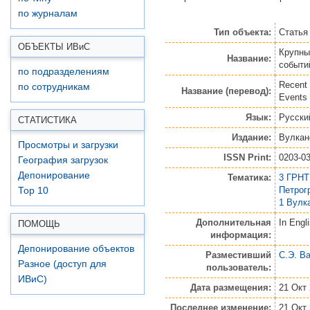
по журналам
Тип объекта:
Статья
ОБЪЕКТЫ ИВ
и
С
Крупны
Название:
событий
по подразделениям
Recent 
по сотрудникам
Название (перевод):
Events 
Язык:
Русски
СТАТИСТИКА
Издание:
Вулкан
Просмотры и загрузки
ISSN Print:
0203-0
География загрузок
Депонирование
Тематика:
3 ГРНТ
Петрог
Top 10
1 Вулк
Дополнительная
In Engl
ПОМОЩЬ
информация:
Депонирование объектов
Разместивший
С.Э. В
Разное (доступ для
пользователь:
ИВиС)
Дата размещения:
21 Окт 
Последнее изменение:
21 Окт 