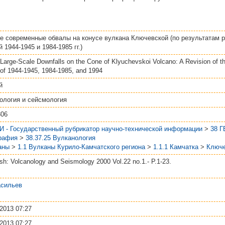
е современные обвалы на конусе вулкана Ключевской (по результатам 
 1944-1945 и 1984-1985 гг.)
Large-Scale Downfalls on the Cone of Klyuchevskoi Volcano: A Revision of 
of 1944-1945, 1984-1985, and 1994
й
ология и сейсмология
306
И - Государственный рубрикатор научно-технической информации
>
38 
рафия
>
38.37.25 Вулканология
аны
>
1.1 Вулканы Курило-Камчатского региона
>
1.1.1 Камчатка
>
Ключе
ish: Volcanology and Seismology 2000 Vol.22 no.1.- P.1-23.
асильев
2013 07:27
2013 07:27