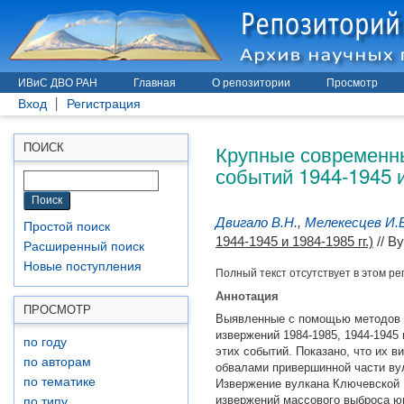
ИВиС ДВО РАН
Главная
О репозитории
Просмотр
Вход
Регистрация
Крупные современны
ПОИСК
событий 1944-1945 и
Двигало В.Н.
,
Мелекесцев И.
Простой поиск
1944-1945 и 1984-1985 гг.)
// В
Расширенный поиск
Новые поступления
Полный текст отсутствует в этом ре
Аннотация
ПРОСМОТР
Выявленные с помощью методов ф
извержений 1984-1985, 1944-1945
по году
этих событий. Показано, что их ви
по авторам
обвалами привершинной части вул
по тематике
Извержение вулкана Ключевской 1
извержений массового выброса юв
по типу