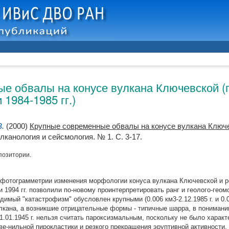
е обвалы на конусе вулкана Ключевской (п
 1984-1985 гг.)
В.
(2000)
Крупные современные обвалы на конусе вулкана Ключе
улканология и сейсмология. № 1. С. 3-17.
позитории.
отограмметрии изменения морфологии конуса вулкана Ключевской и р
 и 1994 гг. позволили по-новому проинтерпретировать ранг и геолого-ге
димый "катастрофизм" обусловлен крупными (0.006 км3-2.12.1985 г. и 0.05
кана, а возникшие отрицательные формы - типичные шарра, в понимани
.01.1945 г. нельзя считать пароксизмальным, поскольку не было характе
е-нильной пирокластики и резкого прекращения эруптивной активности.