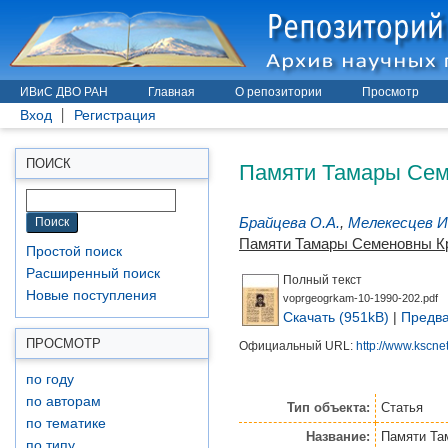
ИВиС ДВО РАН
Главная
О репозитории
Просмотр
Вход
Регистрация
Памяти Тамары Сем
ПОИСК
Брайцева О.А.
,
Мелекесцев И
Памяти Тамары Семеновны К
Простой поиск
Расширенный поиск
Полный текст
Новые поступления
voprgeogrkam-10-1990-202.pdf
Скачать (951kB)
|
Предва
ПРОСМОТР
Официальный URL:
http://www.kscnet
по году
по авторам
Тип объекта:
Статья
по тематике
Название:
Памяти Та
по типу