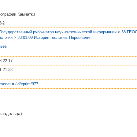
еографии Камчатки
3-2
 Государственный рубрикатор научно-технической информации
>
38 ГЕО
еологии
>
38.01.09 История геологии. Персоналия
льев
3 22:17
1 21:38
kscnet.ru/id/eprint/977
 владельца)