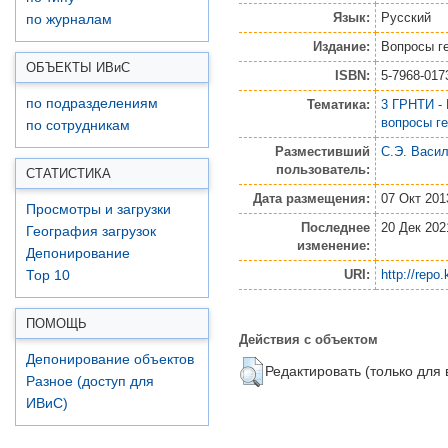
Язык:
Русский
по журналам
Издание:
Вопросы г
ОБЪЕКТЫ ИВ
и
С
ISBN:
5-7968-017
по подразделениям
Тематика:
3 ГРНТИ -
вопросы г
по сотрудникам
Разместивший
С.Э. Васи
пользователь:
СТАТИСТИКА
Дата размещения:
07 Окт 201
Просмотры и загрузки
Последнее
20 Дек 202
География загрузок
изменение:
Депонирование
URI:
http://repo.
Top 10
ПОМОЩЬ
Действия с объектом
Депонирование объектов
Редактировать (только для
Разное (доступ для
ИВиС)