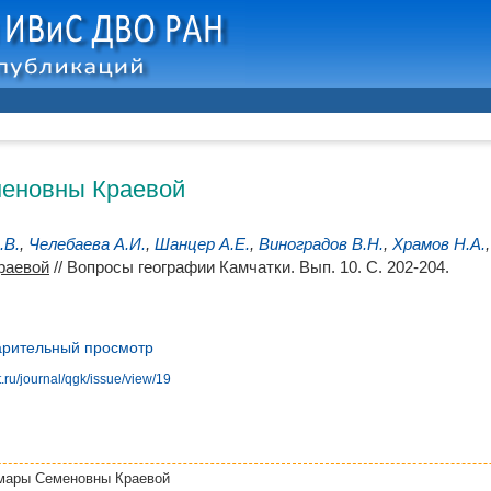
еновны Краевой
.В.
,
Челебаева А.И.
,
Шанцер А.Е.
,
Виноградов В.Н.
,
Храмов Н.А.
раевой
// Вопросы географии Камчатки. Вып. 10. С. 202-204.
рительный просмотр
.ru/journal/qgk/issue/view/19
мары Семеновны Краевой